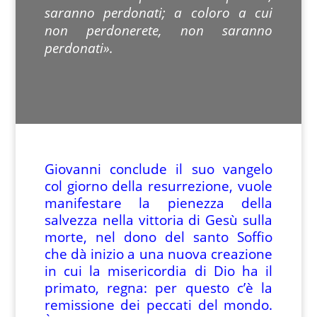
saranno perdonati; a coloro a cui
non perdonerete, non saranno
perdonati».
Giovanni conclude il suo vangelo
col giorno della resurrezione, vuole
manifestare la pienezza della
salvezza nella vittoria di Gesù sulla
morte, nel dono del santo Soffio
che dà inizio a una nuova creazione
in cui la misericordia di Dio ha il
primato, regna: per questo c’è la
remissione dei peccati del mondo.