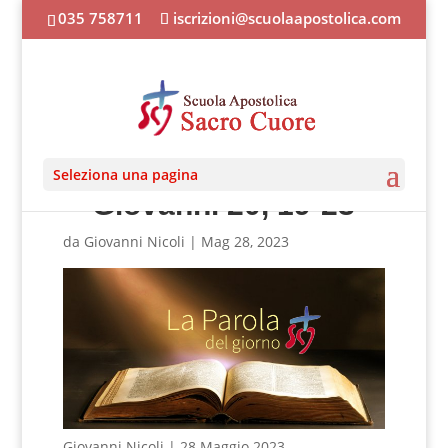
035 758711
iscrizioni@scuolaapostolica.com
28 Maggio 2023
Seleziona una pagina
Giovanni 20, 19-23
da
Giovanni Nicoli
|
Mag 28, 2023
Giovanni Nicoli | 28 Maggio 2023