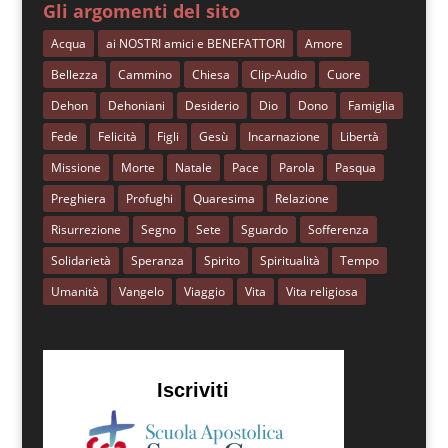
Gli argomenti del sito
Acqua
ai NOSTRI amici e BENEFATTORI
Amore
Bellezza
Cammino
Chiesa
Clip-Audio
Cuore
Dehon
Dehoniani
Desiderio
Dio
Dono
Famiglia
Fede
Felicità
Figli
Gesù
Incarnazione
Libertà
Missione
Morte
Natale
Pace
Parola
Pasqua
Preghiera
Profughi
Quaresima
Relazione
Risurrezione
Segno
Sete
Sguardo
Sofferenza
Solidarietà
Speranza
Spirito
Spiritualità
Tempo
Umanità
Vangelo
Viaggio
Vita
Vita religiosa
Iscriviti