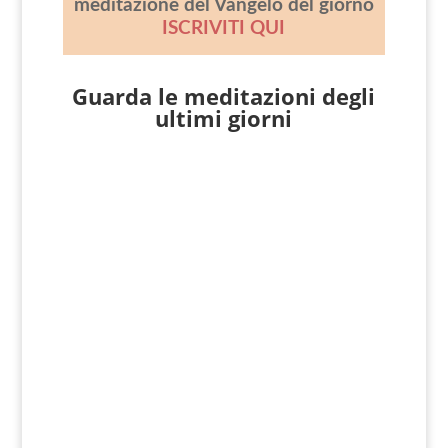
meditazione del Vangelo del giorno
ISCRIVITI QUI
Guarda le meditazioni degli
ultimi giorni
3 Agosto 2026 Matteo 14, 22-36
da
Giovanni Nicoli
Matteo 14, 22-36 [Dopo che la folla ebbe
mangiato], subito Gesù costrinse i
discepoli a salire sulla barca e a
precederlo sull'altra riva, finché...
2 Agosto 2026 Matteo 14, 13-21