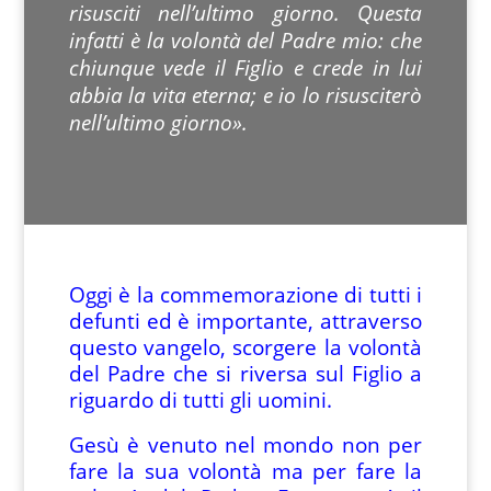
risusciti nell’ultimo giorno. Questa
infatti è la volontà del Padre mio: che
chiunque vede il Figlio e crede in lui
abbia la vita eterna; e io lo risusciterò
nell’ultimo giorno».
Oggi è la commemorazione di tutti i
defunti ed è importante, attraverso
questo vangelo, scorgere la volontà
del Padre che si riversa sul Figlio a
riguardo di tutti gli uomini.
Gesù è venuto nel mondo non per
fare la sua volontà ma per fare la