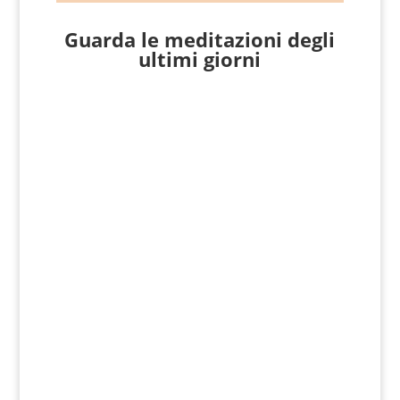
Guarda le meditazioni degli
ultimi giorni
Giovanni Nicoli
Matteo 16, 24-28 In quel tempo, Gesù
disse ai suoi discepoli: «Se qualcuno
vuole venire dietro a me, rinneghi se
stesso, prenda la sua croce e mi...
Giovanni Nicoli
Matteo 17, 1-9 In quel tempo, Gesù prese