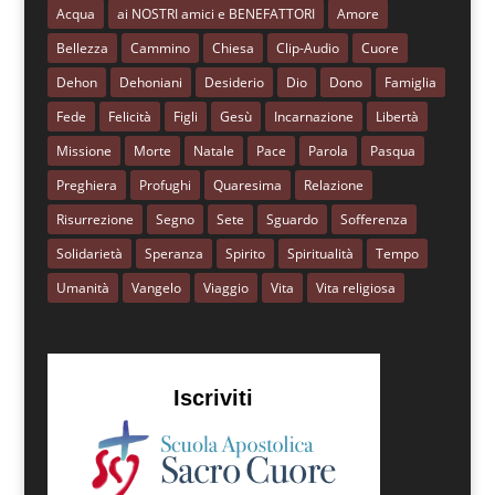
Acqua
ai NOSTRI amici e BENEFATTORI
Amore
Bellezza
Cammino
Chiesa
Clip-Audio
Cuore
Dehon
Dehoniani
Desiderio
Dio
Dono
Famiglia
Fede
Felicità
Figli
Gesù
Incarnazione
Libertà
Missione
Morte
Natale
Pace
Parola
Pasqua
Preghiera
Profughi
Quaresima
Relazione
Risurrezione
Segno
Sete
Sguardo
Sofferenza
Solidarietà
Speranza
Spirito
Spiritualità
Tempo
Umanità
Vangelo
Viaggio
Vita
Vita religiosa
Iscriviti