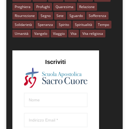
Preghiera
Profughi
Quaresima
Relazione
Risurrezione
Segno
Sete
Sguardo
Sofferenza
Solidarietà
Speranza
Spirito
Spiritualità
Tempo
Umanità
Vangelo
Viaggio
Vita
Vita religiosa
Iscriviti