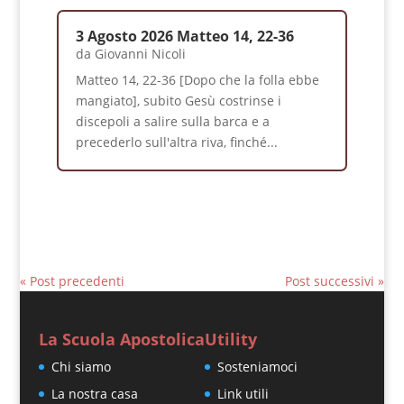
3 Agosto 2026 Matteo 14, 22-36
da
Giovanni Nicoli
Matteo 14, 22-36 [Dopo che la folla ebbe
mangiato], subito Gesù costrinse i
discepoli a salire sulla barca e a
precederlo sull'altra riva, finché...
« Post precedenti
Post successivi »
La Scuola Apostolica
Utility
Chi siamo
Sosteniamoci
La nostra casa
Link utili