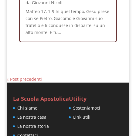
da
Giovanni Nicoli
Matteo 17, 1-9 In quel tempo, Gesù prese
con sé Pietro, Giacomo e Giovanni suo
fratello e li condusse in disparte, su un
alto monte. E fu...
« Post precedenti
La Scuola Apostolica
Utility
Chi siamo
Sosteniamoci
La nostra casa
Link utili
La nostra storia
Contattaci