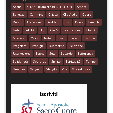
Acqua
ai NOSTRI amici e BENEFATTORI
Amore
Bellezza
Cammino
Chiesa
Clip-Audio
Cuore
Dehon
Dehoniani
Desiderio
Dio
Dono
Famiglia
Fede
Felicità
Figli
Gesù
Incarnazione
Libertà
Missione
Morte
Natale
Pace
Parola
Pasqua
Preghiera
Profughi
Quaresima
Relazione
Risurrezione
Segno
Sete
Sguardo
Sofferenza
Solidarietà
Speranza
Spirito
Spiritualità
Tempo
Umanità
Vangelo
Viaggio
Vita
Vita religiosa
Iscriviti