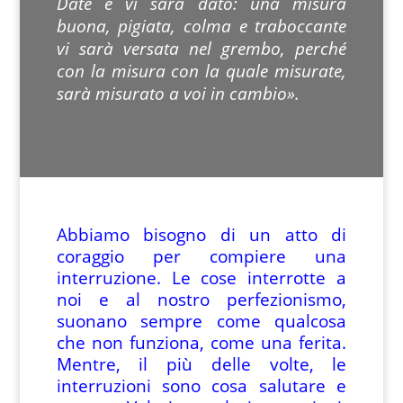
Date e vi sarà dato: una misura
buona, pigiata, colma e traboccante
vi sarà versata nel grembo, perché
con la misura con la quale misurate,
sarà misurato a voi in cambio».
Abbiamo bisogno di un atto di
coraggio per compiere una
interruzione. Le cose interrotte a
noi e al nostro perfezionismo,
suonano sempre come qualcosa
che non funziona, come una ferita.
Mentre, il più delle volte, le
interruzioni sono cosa salutare e