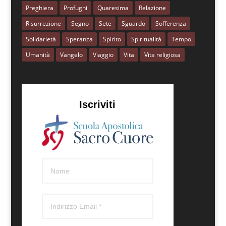
Preghiera
Profughi
Quaresima
Relazione
Risurrezione
Segno
Sete
Sguardo
Sofferenza
Solidarietà
Speranza
Spirito
Spiritualità
Tempo
Umanità
Vangelo
Viaggio
Vita
Vita religiosa
Iscriviti