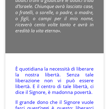
dodici troni a giudicare le dodici tribù
d’Israele. Chiunque avrà lasciato case,
o fratelli, o sorelle, o padre, o madre,
o figli, o campi per il mio nome,
riceverà cento volte tanto e avrà in
eredità la vita eterna».
È quotidiana la necessità di liberare
la nostra libertà. Senza tale
liberazione non vi può essere
libertà. E il centro di tale libertà, ci
dice il Signore, è madonna povertà.
Il grande dono che il Signore vuole
farci quest’oggi è questo: liberarci