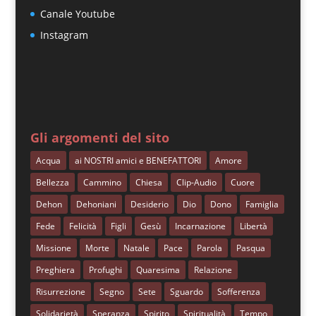
Canale Youtube
Instagram
Gli argomenti del sito
Acqua
ai NOSTRI amici e BENEFATTORI
Amore
Bellezza
Cammino
Chiesa
Clip-Audio
Cuore
Dehon
Dehoniani
Desiderio
Dio
Dono
Famiglia
Fede
Felicità
Figli
Gesù
Incarnazione
Libertà
Missione
Morte
Natale
Pace
Parola
Pasqua
Preghiera
Profughi
Quaresima
Relazione
Risurrezione
Segno
Sete
Sguardo
Sofferenza
Solidarietà
Speranza
Spirito
Spiritualità
Tempo