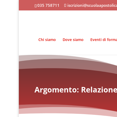
035 758711
iscrizioni@scuolaapostoli
Chi siamo
Dove siamo
Eventi di form
Argomento: Relazion