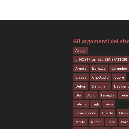
Gli argomenti del sit
Acqua
ai NOSTRI amici e BENEFATTORI
Amore
Bellezza
Cammino
Chiesa
Clip-Audio
Cuore
Dehon
Dehoniani
Desideri
Dio
Dono
Famiglia
Fede
Felicità
Figli
Gesù
Incarnazione
Libertà
Missi
Morte
Natale
Pace
Paro