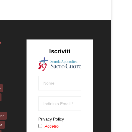
o
Iscriviti
o
one
Privacy Policy
la
Accetto