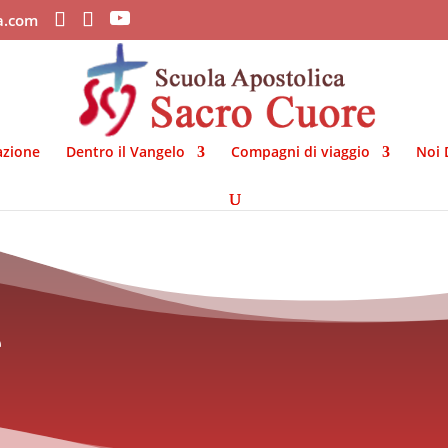
ca.com
azione
Dentro il Vangelo
Compagni di viaggio
Noi 
e