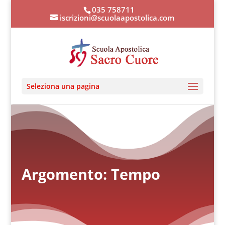
035 758711
iscrizioni@scuolaapostolica.com
Seleziona una pagina
Argomento: Tempo