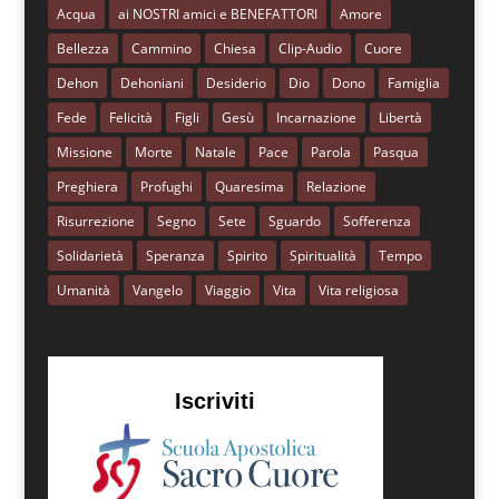
Acqua
ai NOSTRI amici e BENEFATTORI
Amore
Bellezza
Cammino
Chiesa
Clip-Audio
Cuore
Dehon
Dehoniani
Desiderio
Dio
Dono
Famiglia
Fede
Felicità
Figli
Gesù
Incarnazione
Libertà
Missione
Morte
Natale
Pace
Parola
Pasqua
Preghiera
Profughi
Quaresima
Relazione
Risurrezione
Segno
Sete
Sguardo
Sofferenza
Solidarietà
Speranza
Spirito
Spiritualità
Tempo
Umanità
Vangelo
Viaggio
Vita
Vita religiosa
Iscriviti