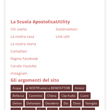
La Scuola Apostolica
Utility
Chi siamo
Sosteniamoci
La nostra casa
Link utili
La nostra storia
Contattaci
Pagina Facebook
Canale Youtube
Instagram
Gli argomenti del sito
Acqua
ai NOSTRI amici e BENEFATTORI
Amore
Bellezza
Cammino
Chiesa
Clip-Audio
Cuore
Dehon
Dehoniani
Desiderio
Dio
Dono
Famiglia