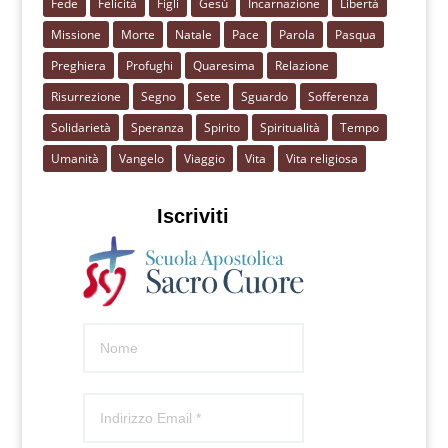
Fede
Felicità
Figli
Gesù
Incarnazione
Libertà
Missione
Morte
Natale
Pace
Parola
Pasqua
Preghiera
Profughi
Quaresima
Relazione
Risurrezione
Segno
Sete
Sguardo
Sofferenza
Solidarietà
Speranza
Spirito
Spiritualità
Tempo
Umanità
Vangelo
Viaggio
Vita
Vita religiosa
Iscriviti