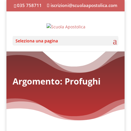
035 758711
iscrizioni@scuolaapostolica.com
Seleziona una pagina
Argomento: Profughi