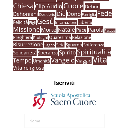
Cuore
Chiesa
Clip-Audio
Dehon
Fede
Dio
Dehoniani
Dono
Desiderio
Famiglia
Gesù
Felicità
Libertà
Figli
Incarnazione
Missione
Natale
Morte
Parola
Pace
Pasqua
Preghiera
Quaresima
Relazione
Profughi
Risurrezione
Sete
Sguardo
Sofferenza
Segno
Spiritualità
Spirito
Solidarietà
Speranza
Vita
Vangelo
Tempo
Viaggio
Umanità
Vita religiosa
Iscriviti