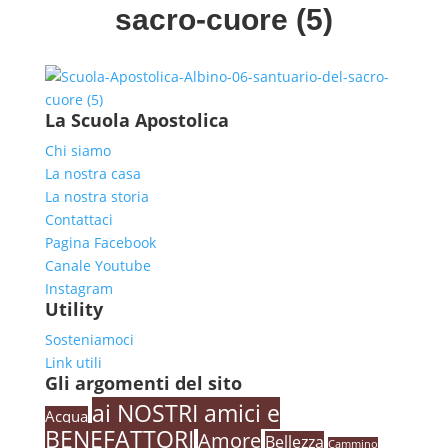
sacro-cuore (5)
La Scuola Apostolica
Chi siamo
La nostra casa
La nostra storia
Contattaci
Pagina Facebook
Canale Youtube
Instagram
Utility
Sosteniamoci
Link utili
Gli argomenti del sito
ai NOSTRI amici e
Acqua
BENEFATTORI
Amore
Bellezza
Cammino