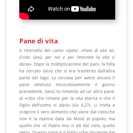
Pane di vita
Il ritornello del canto ripete:
«Pane di vita sei,
Cristo Gesù, per noi e per l’eternità la vita ci
darai»
. Dopo la moltiplicazione dei pani, la folla
ha cercato Gesù che si era trasferito dall’altra
parte del lago. Lo cercava per avere ancora il
pane ottenuto miracolosamente il giorno
precedente. Gesù la rimanda ad un altro pane,
al «cibo che rimane per la vita eterna e che il
Figlio dell’uomo vi darà» (Gv 6,27). Li invita a
scoprire il vero alimento che viene dal cielo,che
non è la manna data da Mosé al popolo, ma
quello che «il Padre mio vi dà dal cielo, quello
vero». Questo pane è il Figlio «che discende dal