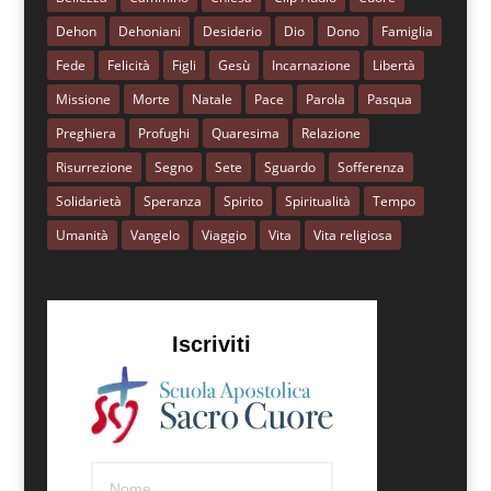
Dehon
Dehoniani
Desiderio
Dio
Dono
Famiglia
Fede
Felicità
Figli
Gesù
Incarnazione
Libertà
Missione
Morte
Natale
Pace
Parola
Pasqua
Preghiera
Profughi
Quaresima
Relazione
Risurrezione
Segno
Sete
Sguardo
Sofferenza
Solidarietà
Speranza
Spirito
Spiritualità
Tempo
Umanità
Vangelo
Viaggio
Vita
Vita religiosa
Iscriviti