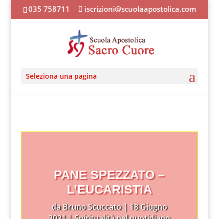
035 758711
iscrizioni@scuolaapostolica.com
Seleziona una pagina
PANE SPEZZATO –
L’EUCARISTIA
da
Bruno Scuccato
|
18 Giugno
2021
|
Spiritualità nel quotidiano