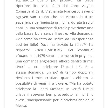
soprattutto quello più provato. Mi piace
riportare l’intervista fatta dal Card. Angelo
Comastri al Card. Vietnamita Francesco Saverio
Nguyen van Thuan che ha vissuto la triste
esperienza dell’ingiusta prigionia, durata tredici
anni, in una situazione di totale privazione: una
cella bassa, buia, senza finestre. Alla domanda:
«Ma come ha fatto ad uscire da un’esperienza
così terribile? Dove ha trovato la forza?», ha
risposto: «Nell’Eucaristia!». Poi continuò:
«Quando nel 1975 sono stato messo in prigione,
una domanda angosciosa affiorò dentro di me:
“Potrò ancora celebrare l’Eucaristia?”. E la
stessa domanda, un po’ di tempo dopo, mi
rivolsero i miei cristiani quando ebbero la
possibilità di venirmi a trovare: “Ma ha potuto
celebrare la Santa Messa?”. In verità i miei
cristiani avevano ben provveduto, affinché io
avessi l’indispensabile per la celebrazione della
Messa.