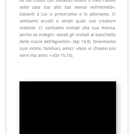
mi hai creato con immenso amore e inviti l’uomo
nella casa tua alla tua mensa nell’intimità».
Davanti a Lui ci prostriamo e lo adoriamo. Ci
sentiamo accolti e amati quali sue creature
redente. Ci sentiamo invitati alla sua mensa,
anche se indegni: «beati gli invitati al banchetto
delle nozze dell’Agnello!». (Ap 19,9). Diventiamo
suoi intimi, familiari, amici: «Non vi chiamo più
servi ma amici » (Gv 15,15).