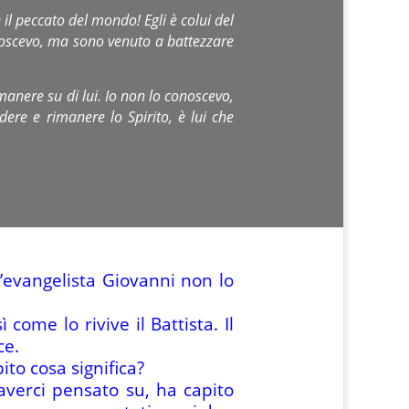
 il peccato del mondo! Egli è colui del
noscevo, ma sono venuto a battezzare
anere su di lui. Io non lo conoscevo,
ere e rimanere lo Spirito, è lui che
 l’evangelista Giovanni non lo
come lo rivive il Battista. Il
ce.
to cosa significa?
averci pensato su, ha capito