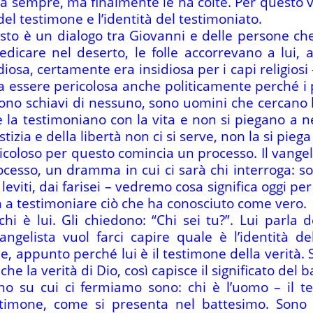
da sempre, ma finalmente le ha colte. Per questo 
à del testimone e l’identità del testimoniato.
esto è un dialogo tra Giovanni e delle persone che
dicare nel deserto, le folle accorrevano a lui, 
osa, certamente era insidiosa per i capi religiosi 
 essere pericolosa anche politicamente perché i
no schiavi di nessuno, sono uomini che cercano la
à e la testimoniano con la vita e non si piegano a 
tizia e della libertà non ci si serve, non la si piega 
coloso per questo comincia un processo. Il vangel
cesso, un dramma in cui ci sarà chi interroga: son
 leviti, dai farisei – vedremo cosa significa oggi pe
à a testimoniare ciò che ha conosciuto come vero.
i è lui. Gli chiedono: “Chi sei tu?”. Lui parla d
’evangelista vuol farci capire quale è l’identità d
e, appunto perché lui è il testimone della verità. 
he la verità di Dio, così capisce il significato del 
no su cui ci fermiamo sono: chi è l’uomo – il t
estimone, come si presenta nel battesimo. Sono 