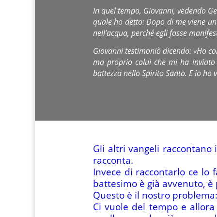
In quel tempo, Giovanni, vedendo Gesù 
quale ho detto: Dopo di me viene un
nell’acqua, perché egli fosse manifest
Giovanni testimoniò dicendo: «Ho con
ma proprio colui che mi ha inviato a
battezza nello Spirito Santo. E io ho v
Gli altri vangeli raccontano 
racconta.
Invece di raccontarlo ce lo f
battesimo è già avvenuto, è 
Questo è il nostro problema:
Ci vuole del tempo e allora