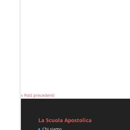
Giovanni Nicoli
Matteo 15, 1-2.10-14 In quel tempo 
tuoi...
« Post precedenti
La Scuola Apostolica
Chi siamo