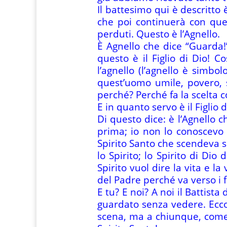
Il battesimo qui è descritto 
che poi continuerà con questo
perduti. Questo è l’Agnello.
È Agnello che dice “Guarda!”
questo è il Figlio di Dio! Co
l’agnello (l’agnello è simbo
quest’uomo umile, povero, so
perché? Perché fa la scelta co
E in quanto servo è il Figlio
Di questo dice: è l’Agnello 
prima; io non lo conoscevo 
Spirito Santo che scendeva 
lo Spirito; lo Spirito di Dio 
Spirito vuol dire la vita e l
del Padre perché va verso i f
E tu? E noi? A noi il Battist
guardato senza vedere. Ecco,
scena, ma a chiunque, come 