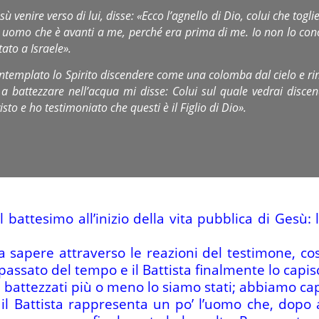
venire verso di lui, disse: «Ecco l’agnello di Dio, colui che toglie
 uomo che è avanti a me, perché era prima di me. Io non lo co
ato a Israele».
templato lo Spirito discendere come una colomba dal cielo e rim
 battezzare nell’acqua mi disse: Colui sul quale vedrai discend
isto e ho testimoniato che questi è il Figlio di Dio».
il battesimo all’inizio della vita pubblica di Gesù:
a sapere attraverso le reazioni del testimone, così 
passato del tempo e il Battista finalmente lo capis
 battezzati più o meno lo siamo stati; abbiamo capi
 il Battista rappresenta un po’ l’uomo che, dopo 