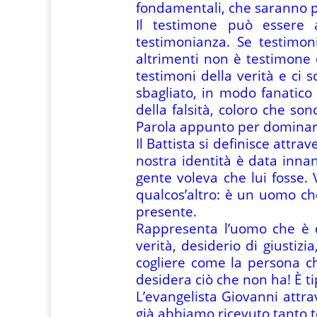
fondamentali, che saranno poi
Il testimone può essere a
testimonianza. Se testimoni
altrimenti non è testimone d
testimoni della verità e ci 
sbagliato, in modo fanatico
della falsità, coloro che so
Parola appunto per dominare, 
Il Battista si definisce attra
nostra identità è data innan
gente voleva che lui fosse. V
qualcos’altro: è un uomo che
presente.
Rappresenta l’uomo che è d
verità, desiderio di giustizi
cogliere come la persona ch
desidera ciò che non ha! È ti
L’evangelista Giovanni attra
già abbiamo ricevuto tanto t