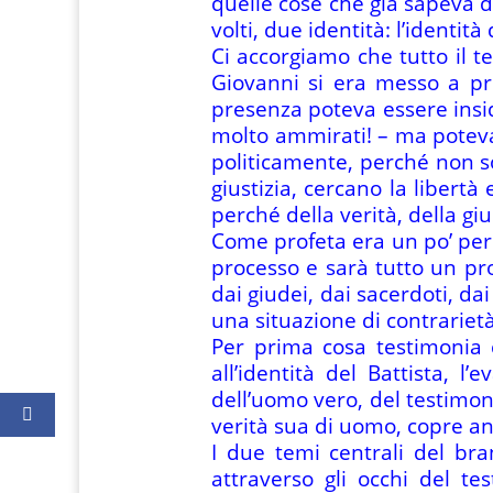
quelle cose che già sapeva 
volti, due identità: l’identit
Ci accorgiamo che tutto il t
Giovanni si era messo a pre
presenza poteva essere insidi
molto ammirati! – ma poteva
politicamente, perché non so
giustizia, cercano la libert
perché della verità, della gius
Come profeta era un po’ peri
processo e sarà tutto un pro
dai giudei, dai sacerdoti, dai
una situazione di contrariet
Per prima cosa testimonia ch
all’identità del Battista, l
dell’uomo vero, del testimon
verità sua di uomo, copre anc
I due temi centrali del bra
attraverso gli occhi del t