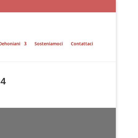
Dehoniani
Sosteniamoci
Contattaci
34