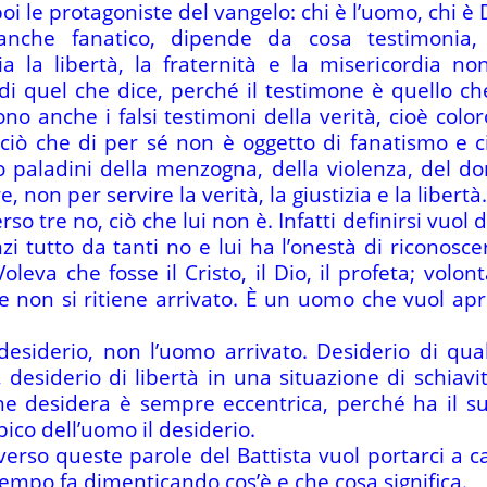
 le protagoniste del vangelo: chi è l’uomo, chi è 
nche fanatico, dipende da cosa testimonia, 
a la libertà, la fraternità e la misericordia n
i quel che dice, perché il testimone è quello che
sono anche i falsi testimoni della verità, cioè co
 ciò che di per sé non è oggetto di fanatismo e c
no paladini della menzogna, della violenza, del d
non per servire la verità, la giustizia e la libertà.
verso tre no, ciò che lui non è. Infatti definirsi vuo
zi tutto da tanti no e lui ha l’onestà di riconosce
oleva che fosse il Cristo, il Dio, il profeta; volont
 non si ritiene arrivato. È un uomo che vuol apri
esiderio, non l’uomo arrivato. Desiderio di qual
a, desiderio di libertà in una situazione di schia
e desidera è sempre eccentrica, perché ha il su
pico dell’uomo il desiderio.
verso queste parole del Battista vuol portarci a c
empo fa dimenticando cos’è e che cosa significa.