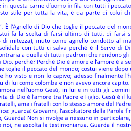
è in questa carne d’uomo in fila con tutti i pecca
 stile per tutta la vita, è da parte di colui che 
. È l’Agnello di Dio che toglie il peccato del mond
stui fa la scelta di farsi ultimo di tutti, di farsi
lo di mitezza), muto come agnello condotto al mac
lidale con tutti ci salva perché è il Servo di Dio 
ntraria a quella di tutti i padroni che rendono gli 
 di Dio, perché? Perché Dio è amore e l’amore è a se
che toglie il peccato del mondo; costui viene dopo
e ho visto e non lo capivo; adesso finalmente l’
su di lui come colomba e non avevo ancora capito
dimora nell’uomo Gesù, in lui e in tutti gli uomini 
a vita di Dio è l’amore tra Padre e Figlio. Gesù è il
ratelli, ama i fratelli con lo stesso amore del Padre
a dice: guarda! Giovanni, l’ascoltatore della Parola 
 Guarda! Non si rivolge a nessuno in particolare, 
noi, ne ascolta la testimonianza. Guarda il nostr