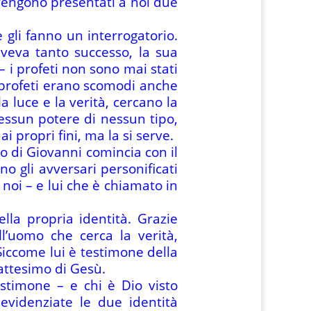
vengono presentati a noi due
 gli fanno un interrogatorio.
aveva tanto successo, la sua
– i profeti non sono mai stati
 profeti erano scomodi anche
 luce e la verità, cercano la
nessun potere di nessun tipo,
ai propri fini, ma la si serve.
o di Giovanni comincia con il
o gli avversari personificati
r noi – e lui che è chiamato in
ella propria identità. Grazie
ell’uomo che cerca la verità,
Siccome lui è testimone della
battesimo di Gesù.
estimone – e chi è Dio visto
evidenziate le due identità