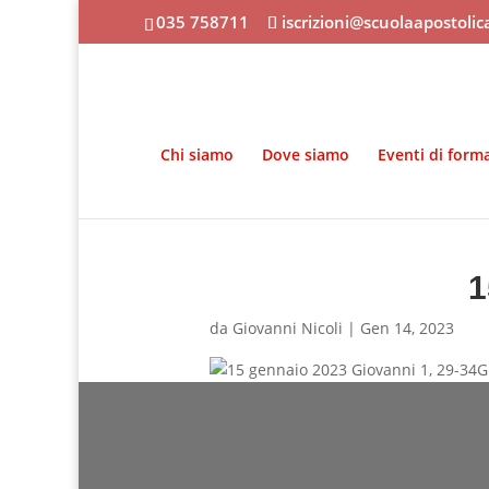
035 758711
iscrizioni@scuolaapostoli
Chi siamo
Dove siamo
Eventi di form
1
da
Giovanni Nicoli
|
Gen 14, 2023
G