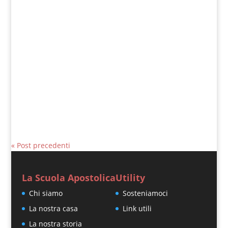
Giovanni Nicoli
Matteo 15, 1-2.10-14 In quel tempo alcuni
farisei e alcuni scribi, venuti da
Gerusalemme, si avvicinarono a Gesù e
gli dissero: «Perché i tuoi...
« Post precedenti
La Scuola Apostolica
Utility
Chi siamo
Sosteniamoci
La nostra casa
Link utili
La nostra storia