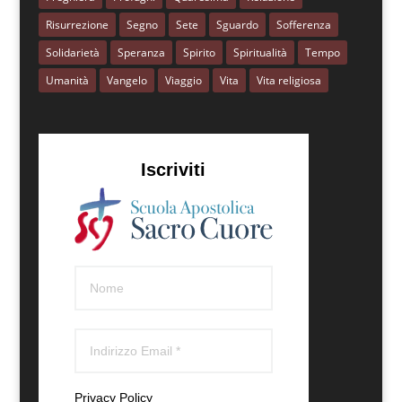
Risurrezione
Segno
Sete
Sguardo
Sofferenza
Solidarietà
Speranza
Spirito
Spiritualità
Tempo
Umanità
Vangelo
Viaggio
Vita
Vita religiosa
Iscriviti
Privacy Policy