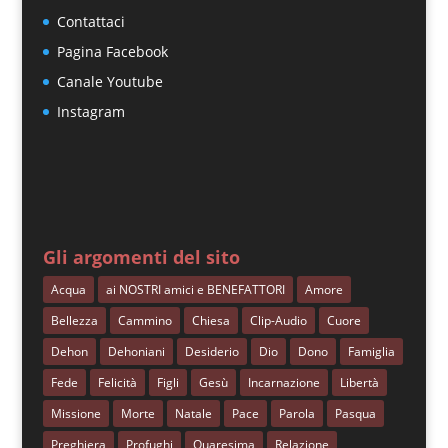
Contattaci
Pagina Facebook
Canale Youtube
Instagram
Gli argomenti del sito
Acqua
ai NOSTRI amici e BENEFATTORI
Amore
Bellezza
Cammino
Chiesa
Clip-Audio
Cuore
Dehon
Dehoniani
Desiderio
Dio
Dono
Famiglia
Fede
Felicità
Figli
Gesù
Incarnazione
Libertà
Missione
Morte
Natale
Pace
Parola
Pasqua
Preghiera
Profughi
Quaresima
Relazione