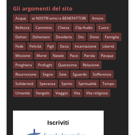
Gli argomenti del sito
Acqua
ai NOSTRI amici e BENEFATTORI
Amore
Bellezza
Cammino
Chiesa
Clip-Audio
Cuore
Dehon
Dehoniani
Desiderio
Dio
Dono
Famiglia
Fede
Felicità
Figli
Gesù
Incarnazione
Libertà
Missione
Morte
Natale
Pace
Parola
Pasqua
Preghiera
Profughi
Quaresima
Relazione
Risurrezione
Segno
Sete
Sguardo
Sofferenza
Solidarietà
Speranza
Spirito
Spiritualità
Tempo
Umanità
Vangelo
Viaggio
Vita
Vita religiosa
Iscriviti