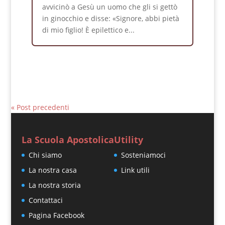
avvicinò a Gesù un uomo che gli si gettò
in ginocchio e disse: «Signore, abbi pietà
di mio figlio! È epilettico e...
« Post precedenti
La Scuola Apostolica
Utility
Chi siamo
Sosteniamoci
La nostra casa
Link utili
La nostra storia
Contattaci
Pagina Facebook