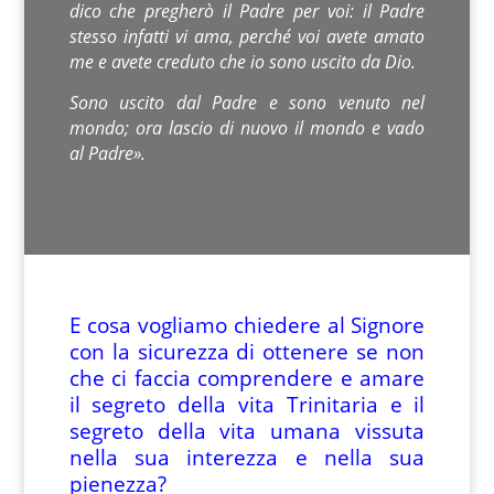
dico che pregherò il Padre per voi: il Padre
stesso infatti vi ama, perché voi avete amato
me e avete creduto che io sono uscito da Dio.
Sono uscito dal Padre e sono venuto nel
mondo; ora lascio di nuovo il mondo e vado
al Padre».
E cosa vogliamo chiedere al Signore
con la sicurezza di ottenere se non
che ci faccia comprendere e amare
il segreto della vita Trinitaria e il
segreto della vita umana vissuta
nella sua interezza e nella sua
pienezza?