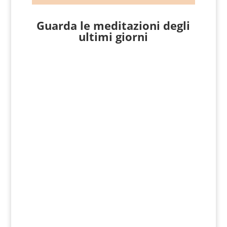
Guarda le meditazioni degli
ultimi giorni
Giovanni Nicoli
Matteo 17, 14-20 In quel tempo, si
avvicinò a Gesù un uomo che gli si gettò
in ginocchio e disse: «Signore, abbi pietà
di mio figlio! È epilettico e...
Giovanni Nicoli