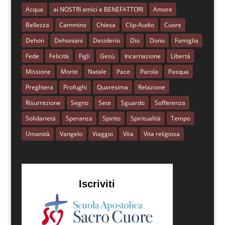
Acqua
ai NOSTRI amici e BENEFATTORI
Amore
Bellezza
Cammino
Chiesa
Clip-Audio
Cuore
Dehon
Dehoniani
Desiderio
Dio
Dono
Famiglia
Fede
Felicità
Figli
Gesù
Incarnazione
Libertà
Missione
Morte
Natale
Pace
Parola
Pasqua
Preghiera
Profughi
Quaresima
Relazione
Risurrezione
Segno
Sete
Sguardo
Sofferenza
Solidarietà
Speranza
Spirito
Spiritualità
Tempo
Umanità
Vangelo
Viaggio
Vita
Vita religiosa
Iscriviti