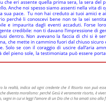
 che eri assente quella prima sera, la sera del p
llo. Anche noi spesso siamo assenti nella vita di 
 la sua pace. Tu non hai creduto ai tuoi amici e a
o perché li conoscevi bene non te la sei sentita 
ile e impaurita dagli eventi accaduti. Forse lo
 gente credibile: non ti davano l’impressione di ge
si dentro. Non avevano la faccia di chi si è senti
iona, che mette in cammino fuori dal chiuso sicuro 
. Solo se con il coraggio di uscire dall’aria amm
tà del pieno sole, la testimoniata può essere por
la realtà, indica ad ogni credente che il Risorto non può esser
 che diventa moralismo: perché Gesù è veramente risorto, è vivent
 segni in cui vi leggi l’amore di un Dio che ci ha amati sino alla f