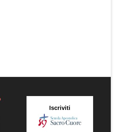
no a Gesù e gli dissero: «Perché i
o
Iscriviti