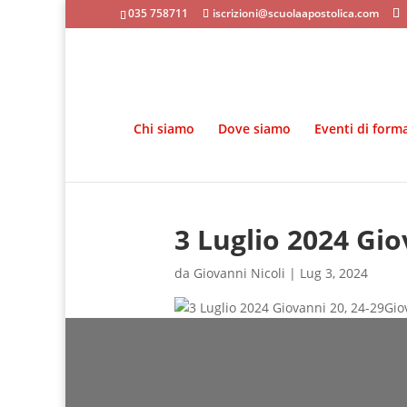
035 758711
iscrizioni@scuolaapostolica.com
Chi siamo
Dove siamo
Eventi di form
3 Luglio 2024 Gio
da
Giovanni Nicoli
|
Lug 3, 2024
Gio