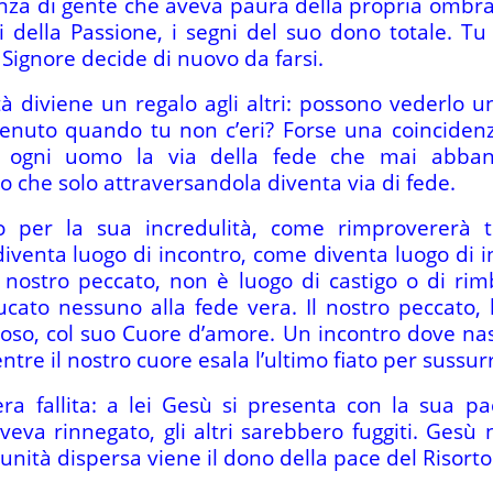
nza di gente che aveva paura della propria ombra.
 della Passione, i segni del suo dono totale. T
 Signore decide di nuovo da farsi.
tà diviene un regalo agli altri: possono vederlo un
venuto quando tu non c’eri? Forse una coincidenz
 ogni uomo la via della fede che mai abban
io che solo attraversandola diventa via di fede.
er la sua incredulità, come rimprovererà tut
diventa luogo di incontro, come diventa luogo di i
 il nostro peccato, non è luogo di castigo o di r
o nessuno alla fede vera. Il nostro peccato, la
ioso, col suo Cuore d’amore. Un incontro dove nas
tre il nostro cuore esala l’ultimo fiato per sussur
ra fallita: a lei Gesù si presenta con la sua p
eva rinnegato, gli altri sarebbero fuggiti. Gesù 
nità dispersa viene il dono della pace del Risorto