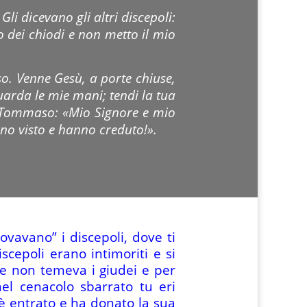
 dicevano gli altri discepoli:
o dei chiodi e non metto il mio
o. Venne Gesù, a porte chiuse,
guarda le mie mani; tendi la tua
se Tommaso: «Mio Signore e mio
nno visto e hanno creduto!».
avano” i discepoli, dove ti
scepoli erano intimoriti e si
che non temeva i giudei e per
el cenacolo sbarrato tu eri
ù è entrato e ha donato la sua