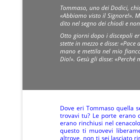
Tommaso, uno dei Dodici, chia
«Abbiamo visto il Signore!». M
dito nel segno dei chiodi e no
Otto giorni dopo i discepoli 
stette in mezzo e disse: «Pace 
mano e mettila nel mio fianco
Dio!». Gesù gli disse: «Perché 
Dove eri Tommaso quella se
trovavi tu? Le porte erano c
erano rinchiusi nel cenacolo
questo ti muovevi liberame
altrove, non ti sei lasciato 