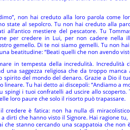
mo”, non hai creduto alla loro parola come lo
o state al sepolcro. Tu non hai creduto alla par
nati all’antico mestiere del pescatore. Tu Tomm
one per credere in Lui, per non cadere nella i
tro gemello. Di te noi siamo gemelli. Tu non ha
una beatitudine: “Beati quelli che non avendo vis
are in tempesta della incredulità. Incredulità 
d una saggezza religiosa che da troppo manca 
 spirito del mondo del denaro. Grazie a Dio il tu
neare. Tu hai detto ai discepoli: “Andiamo a mo
spingi i tuoi confratelli ad uscire allo scoperto.
elle loro paure che solo il risorto può trapassare.
l credere è fatica: non ha nulla di miracolistico
 dirti che hanno visto il Signore. Hai ragione tu, 
 sai che stanno cercando una scappatoia che non è