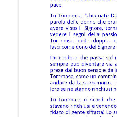
pace.
Tu Tommaso, “chiamato Didi
parola delle donne che eran
avere visto il Signore, tor
vedere i segni della passi
Tommaso, nostro doppio, nos
lasci come dono del Signore 
Un credere che passa sul m
sempre può diventare via a
prese dal buon senso e dallo
Tommaso, come un cammino li
andare da Lazzaro morto. Tu 
loro se ne stanno rinchiusi n
Tu Tommaso ci ricordi che i
stavano rinchiusi e venendo a
fidato di gente siffatta! Lo