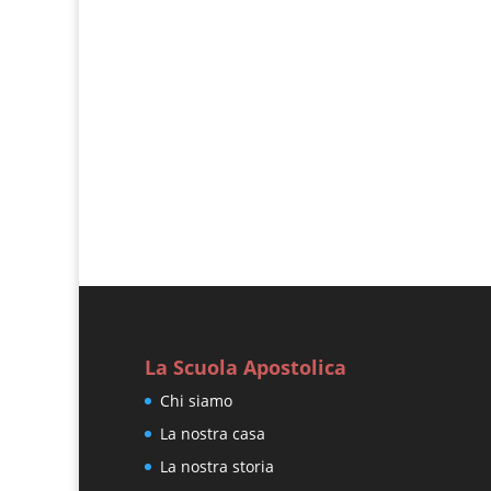
Giovanni Nicoli
Matteo 15, 1-2.10-14 In quel tempo 
tuoi...
« Post precedenti
La Scuola Apostolica
Chi siamo
La nostra casa
La nostra storia