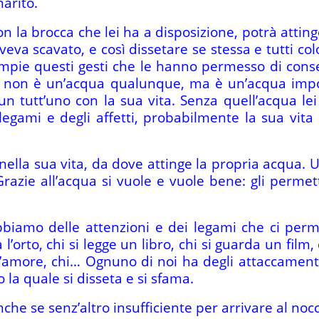
marito.
n la brocca che lei ha a disposizione, potrà attin
eva scavato, e così dissetare se stessa e tutti col
mpie questi gesti che le hanno permesso di conse
ua non è un’acqua qualunque, ma è un’acqua impo
 un tutt’uno con la sua vita. Senza quell’acqua l
egami e degli affetti, probabilmente la sua vita 
ella sua vita, da dove attinge la propria acqua. U
Grazie all’acqua si vuole e vuole bene: gli permett
bbiamo delle attenzioni e dei legami che ci perm
 l’orto, chi si legge un libro, chi si guarda un film,
ll’amore, chi… Ognuno di noi ha degli attaccament
la quale si disseta e si sfama.
he se senz’altro insufficiente per arrivare al nocc