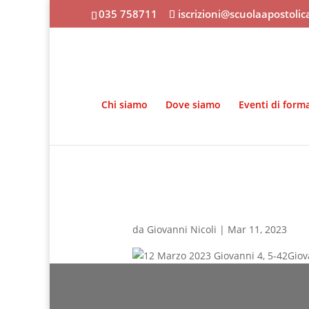
035 758711
iscrizioni@scuolaapostoli
Chi siamo
Dove siamo
Eventi di form
da
Giovanni Nicoli
|
Mar 11, 2023
Giov