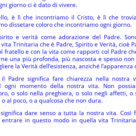
ni giorno ci è dato di vivere.
llo, è lì che incontriamo il Cristo, è lì che trov
mo dissetare coloro che incontriamo ogni giorno.
 spirito e verità come adorazione del Padre. S
ita Trinitaria che è Padre, Spirito e Verità, cioè P
col fratello e con la vita come rapporti col Padre ch
irne una più profonda, più nascosta e spesso non a
liere la Verità dell’esistenza, anziché l’apparenza 
il Padre significa fare chiarezza nella nostra vi
 ogni momento della nostra vita. Non possia
ro, o solo nella preghiera, o solo negli affetti, 
la o al poco, o a qualcosa che non dura.
significa dare senso a tutta la nostra vita. Così
 entrare in questo modo in quella vita Trinitaria