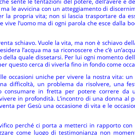
 sente le tentazioni del potere, dell’avere e del 
; ma le avvicina con un atteggiamento di discernim
r la propria vita; non si lascia trasportare da e
 vive l’uomo ma di ogni parola che esce dalla boc
nta schiavo. Vuole la vita, ma non è schiavo della
 Desidera l’acqua ma sa riconoscere che c’è un’acq
 della quale dissetarsi. Per lui ogni momento del
r questo cerca di viverla fino in fondo come occa
le occasioni uniche per vivere la nostra vita: u
una difficoltà, un problema da risolvere, una fes
consumare in fretta per potere correre da u
vere in profondità. L’incontro di una donna al p
nta per Gesù una occasione di vita e le occasioni
ifico perché ci porta a metterci in rapporto con 
zzare come luogo di testimonianza non momenti 