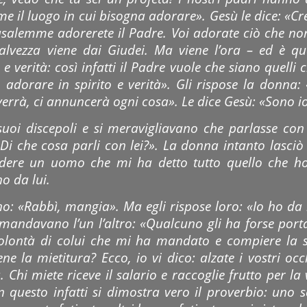
e il luogo in cui bisogna adorare». Gesù le dice: «Cre
salemme adorerete il Padre. Voi adorate ciò che no
lvezza viene dai Giudei. Ma viene l’ora – ed è que
e verità: così infatti il Padre vuole che siano quelli 
adorare in spirito e verità». Gli rispose la donna: 
errà, ci annuncerà ogni cosa». Le dice Gesù: «Sono io
uoi discepoli e si meravigliavano che parlasse co
«Di che cosa parli con lei?». La donna intanto lasciò
edere un uomo che mi ha detto tutto quello che ho f
o da lui.
ano: «Rabbì, mangia». Ma egli rispose loro: «Io ho d
domandavano l’un l’altro: «Qualcuno gli ha forse por
 volontà di colui che mi ha mandato e compiere la s
ne la mietitura? Ecco, io vi dico: alzate i vostri oc
 Chi miete riceve il salario e raccoglie frutto per la
n questo infatti si dimostra vero il proverbio: uno s