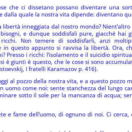
se che ci dissetano possano diventare una sor
dalla quale la nostra vita dipende: diventano ques
libertà inneggiata dal nostro mondo? Nient’altro c
 bisogni, e dunque soddisfali pure, giacché hai gli
icchi. Non temere di soddisfarli, anzi moltipli
in questo appunto si ravvisa la libertà. Ora, ch
i? Presso i ricchi: l’isolamento e il suicidio spiritua
cui si è giunti è questo, che le cose si sono accum
toevskij, I fratelli Karamazov p. 416).
oggi al pozzo della nostra vita, e a questo pozzo 
 un uomo come noi: sente stanchezza del lungo c
inare sotto il sole per la mancanza di acqua; se
te e fame dell’uomo, di ognuno di noi. Ci cerca, c