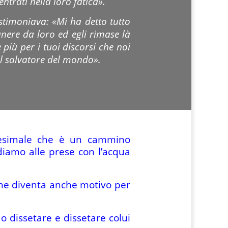
ntrati nella loro fatica».
estimoniava: «Mi ha detto tutto
nere da loro ed egli rimase là
più per i tuoi discorsi che noi
il salvatore del mondo».
resimale che è un cammino
diamo alle prese con l’acqua
che diventa anche motivo per
o dissetare e dissetare colui