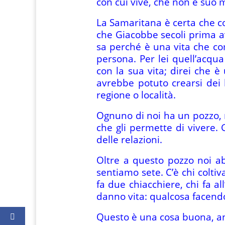
con cui vive, che non è suo 
La Samaritana è certa che co
che Giacobbe secoli prima av
sa perché è una vita che co
persona. Per lei quell’acq
con la sua vita; direi che è
avrebbe potuto crearsi dei l
regione o località.
Ognuno di noi ha un pozzo, n
che gli permette di vivere. 
delle relazioni.
Oltre a questo pozzo noi a
sentiamo sete. C’è chi coltiva
fa due chiacchiere, chi fa a
danno vita: qualcosa facendo 
Questo è una cosa buona, anc