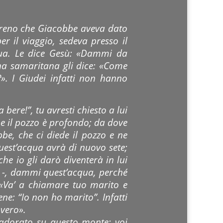
erreno che Giacobbe aveva dato
r il viaggio, sedeva presso il
ua. Le dice Gesù: «Dammi da
onna samaritana gli dice: «Come
. I Giudei infatti non hanno
bere!”, tu avresti chiesto a lui
 e il pozzo è profondo; da dove
be, che ci diede il pozzo e ne
quest’acqua avrà di nuovo sete;
he io gli darò diventerà in lui
a -, dammi quest’acqua, perché
 «Va’ a chiamare tuo marito e
ne: “Io non ho marito”. Infatti
 vero».
o adorato su questo monte; voi