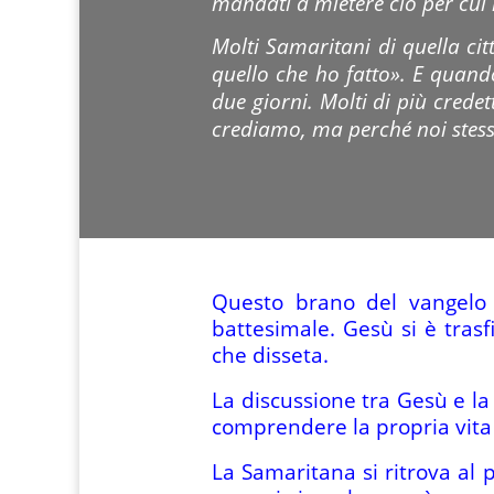
mandati a mietere ciò per cui n
Molti Samaritani di quella cit
quello che ho fatto». E quand
due giorni. Molti di più crede
crediamo, ma perché noi stess
Questo brano del vangelo
battesimale. Gesù si è tras
che disseta.
La discussione tra Gesù e la
comprendere la propria vita 
La Samaritana si ritrova al 