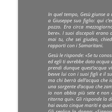
In quel tempo, Gesù giunse a 
a Giuseppe suo figlio: qui c’
pozzo. Era circa mezzogior
bere». I suoi discepoli erano 
mai tu, che sei giudeo, chi
rapporti con i Samaritani.
Gesù le risponde: «Se tu conosce
ed egli ti avrebbe dato acqua 
prendi dunque quest’acqua viv
bevve lui con i suoi figli e i
ma chi berrà dell’acqua che io
una sorgente d’acqua che zamp
io non abbia più sete e non 
ritorna qui». Gli risponde la 
hai avuto cinque mariti e quell
Gli replica la donna: «Signor