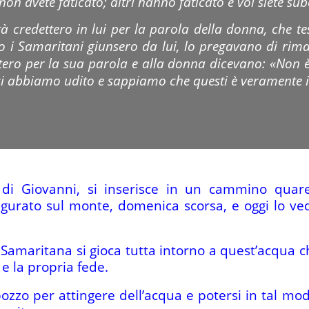
on avete faticato; altri hanno faticato e voi siete sube
tà credettero in lui per la parola della donna, che t
o i Samaritani giunsero da lui, lo pregavano di rima
ttero per la sua parola e alla donna dicevano: «Non è 
i abbiamo udito e sappiamo che questi è veramente 
 di Giovanni, si inserisce in un cammino qua
figurato sul monte, domenica scorsa, e oggi lo ve
 Samaritana si gioca tutta intorno a quest’acqua 
e la propria fede.
pozzo per attingere dell’acqua e potersi in tal mod