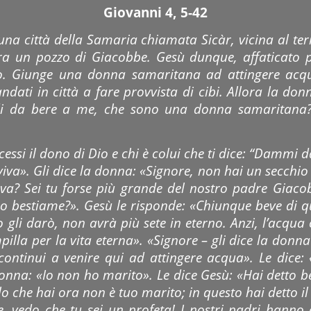
Giovanni 4, 5-42
una città della Samaria chiamata Sicàr, vicina al t
era un pozzo di Giacobbe. Gesù dunque, affaticato pe
no. Giunge una donna samaritana ad attingere acq
andati in città a fare provvista di cibi. Allora la d
edi da bere a me, che sono una donna samaritana?»
ssi il dono di Dio e chi è colui che ti dice: “Dammi da 
viva». Gli dice la donna: «Signore, non hai un secchio
a? Sei tu forse più grande del nostro padre Giacob
l suo bestiame?». Gesù le risponde: «Chiunque beve di 
 gli darò, non avrà più sete in eterno. Anzi, l’acqua c
illa per la vita eterna». «Signore – gli dice la donn
continui a venire qui ad attingere acqua». Le dice:
donna: «Io non ho marito». Le dice Gesù: «Hai detto be
o che hai ora non è tuo marito; in questo hai detto il
e, vedo che tu sei un profeta! I nostri padri hann