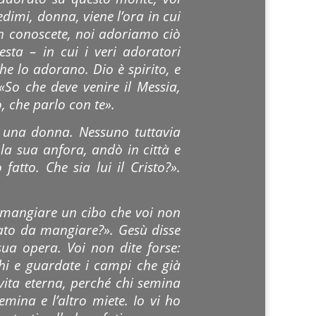
dimi, donna, viene l’ora in cui
n conoscete, noi adoriamo ciò
sta – in cui i veri adoratori
che lo adorano. Dio è spirito, e
«So che deve venire il Messia,
, che parlo con te».
n una donna. Nessuno tuttavia
 la sua anfora, andò in città e
atto. Che sia lui il Cristo?».
a mangiare un cibo che voi non
tato da mangiare?». Gesù disse
ua opera. Voi non dite forse:
chi e guardate i campi che già
 vita eterna, perché chi semina
emina e l’altro miete. Io vi ho