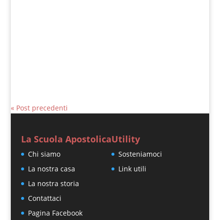
mangiato], subito Gesù costrinse i
discepoli a salire sulla barca e a
precederlo sull'altra riva, finché...
« Post precedenti
La Scuola Apostolica
Utility
Chi siamo
Sosteniamoci
La nostra casa
Link utili
La nostra storia
Contattaci
Pagina Facebook