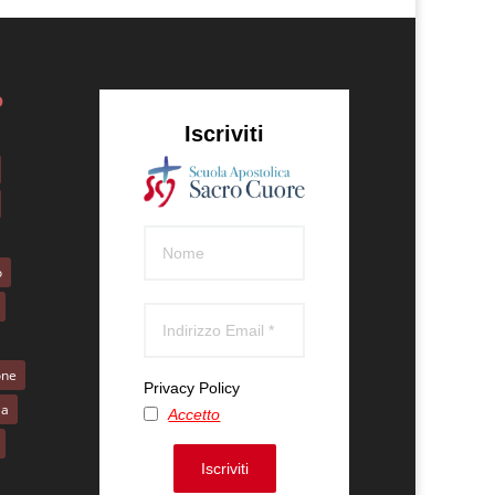
o
Iscriviti
o
one
Privacy Policy
la
Accetto
Iscriviti