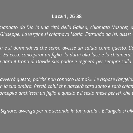
Luca 1, 26-38
 mandato da Dio in una città della Galilea, chiamata Nàzaret,
useppe. La vergine si chiamava Maria. Entrando da lei, disse: «R
ata e si domandava che senso avesse un saluto come questo. L’a
. Ed ecco, concepirai un figlio, lo darai alla luce e lo chiamer
o gli darà il trono di Davide suo padre e regnerà per sempre sull
 avverrà questo, poiché non conosco uomo?». Le rispose l’angelo: 
con la sua ombra. Perciò colui che nascerà sarà santo e sarà chiama
ncepito anch’essa un figlio e questo è il sesto mese per lei, che e
l Signore: avvenga per me secondo la tua parola». E l’angelo si all