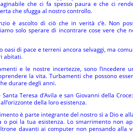
maginabile che ci fa spesso paura e che ci rende
ta che sfugga al nostro controllo.
lenzio è ascolto di ciò che in verità c’è. Non p
ssiamo solo sperare di incontrare cose vere che 
o oasi di pace e terreni ancora selvaggi, ma comun
i abitati.
menti e le nostre incertezze, sono l’incedere u
apprendere la vita. Turbamenti che possono esser
e durare degli anni.
 Santa Teresa d’Avila e san Giovanni della Croce
all’orizzonte della loro esistenza.
ento è parte integrante del nostro sì a Dio e alla vi
ma o poi la tua esistenza. Lo smarrimento non ap
ltrone davanti ai computer non pensando alla vita