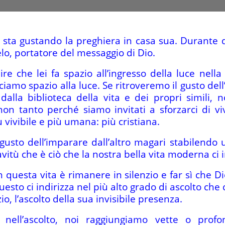
e sta gustando la preghiera in casa sua. Durante 
elo, portatore del messaggio di Dio.
ire che lei fa spazio all’ingresso della luce nel
ciamo spazio alla luce. Se ritroveremo il gusto dell
lla biblioteca della vita e dei propri simili, n
 non tanto perché siamo invitati a sforzarci di v
 vivibile e più umana: più cristiana.
 gusto dell’imparare dall’altro magari stabilendo 
iavitù che è ciò che la nostra bella vita moderna ci
n questa vita è rimanere in silenzio e far sì che D
esto ci indirizza nel più alto grado di ascolto che c
zio, l’ascolto della sua invisibile presenza.
o nell’ascolto, noi raggiungiamo vette o profo