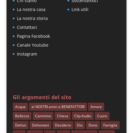
Chi siamo
Sosteniamoci
La nostra casa
Link utili
La nostra storia
Contattaci
Pagina Facebook
Canale Youtube
Instagram
Gli argomenti del sito
Acqua
ai NOSTRI amici e BENEFATTORI
Amore
Bellezza
Cammino
Chiesa
Clip-Audio
Cuore
Dehon
Dehoniani
Desiderio
Dio
Dono
Famiglia