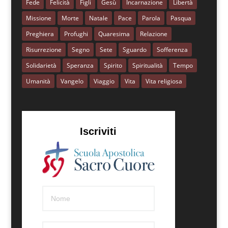
Fede
Felicità
Figli
Gesù
Incarnazione
Libertà
Missione
Morte
Natale
Pace
Parola
Pasqua
Preghiera
Profughi
Quaresima
Relazione
Risurrezione
Segno
Sete
Sguardo
Sofferenza
Solidarietà
Speranza
Spirito
Spiritualità
Tempo
Umanità
Vangelo
Viaggio
Vita
Vita religiosa
Iscriviti