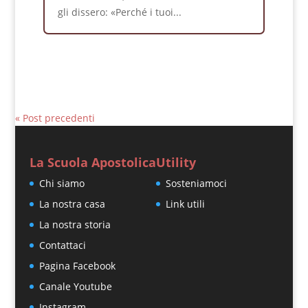
gli dissero: «Perché i tuoi...
« Post precedenti
La Scuola Apostolica
Utility
Chi siamo
Sosteniamoci
La nostra casa
Link utili
La nostra storia
Contattaci
Pagina Facebook
Canale Youtube
Instagram