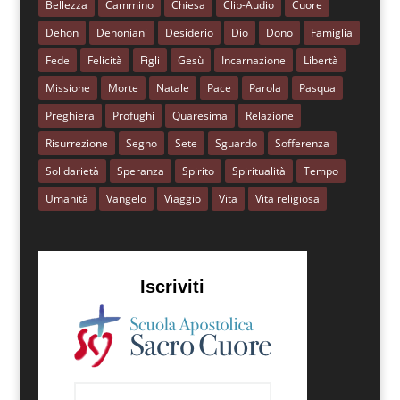
Bellezza
Cammino
Chiesa
Clip-Audio
Cuore
Dehon
Dehoniani
Desiderio
Dio
Dono
Famiglia
Fede
Felicità
Figli
Gesù
Incarnazione
Libertà
Missione
Morte
Natale
Pace
Parola
Pasqua
Preghiera
Profughi
Quaresima
Relazione
Risurrezione
Segno
Sete
Sguardo
Sofferenza
Solidarietà
Speranza
Spirito
Spiritualità
Tempo
Umanità
Vangelo
Viaggio
Vita
Vita religiosa
Iscriviti