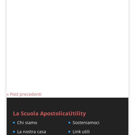
Giovanni Nicoli
Matteo 16, 24-28 In quel tempo, Gesù
disse ai suoi discepoli: «Se qualcuno
vuole venire dietro a me, rinneghi se
stesso, prenda la sua croce e mi...
« Post precedenti
La Scuola Apostolica
Utility
Chi siamo
Sosteniamoci
La nostra casa
Link utili