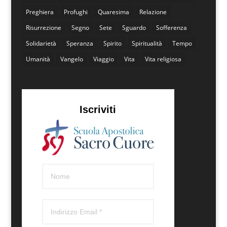
Preghiera
Profughi
Quaresima
Relazione
Risurrezione
Segno
Sete
Sguardo
Sofferenza
Solidarietà
Speranza
Spirito
Spiritualità
Tempo
Umanità
Vangelo
Viaggio
Vita
Vita religiosa
Iscriviti