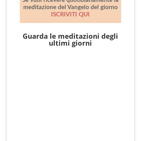
Se vuoi ricevere quotidianamente la
meditazione del Vangelo del giorno
ISCRIVITI QUI
Guarda le meditazioni degli
ultimi giorni
Giovanni Nicoli
Matteo 17, 14-20 In quel tempo, si
avvicinò a Gesù un uomo che gli si gettò
in ginocchio e disse: «Signore, abbi pietà
di mio figlio! È epilettico e...