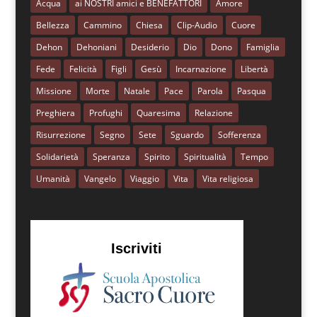
Acqua
ai NOSTRI amici e BENEFATTORI
Amore
Bellezza
Cammino
Chiesa
Clip-Audio
Cuore
Dehon
Dehoniani
Desiderio
Dio
Dono
Famiglia
Fede
Felicità
Figli
Gesù
Incarnazione
Libertà
Missione
Morte
Natale
Pace
Parola
Pasqua
Preghiera
Profughi
Quaresima
Relazione
Risurrezione
Segno
Sete
Sguardo
Sofferenza
Solidarietà
Speranza
Spirito
Spiritualità
Tempo
Umanità
Vangelo
Viaggio
Vita
Vita religiosa
Iscriviti