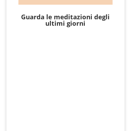
Guarda le meditazioni degli
ultimi giorni
7 Agosto 2026 Matteo 16, 24-28
da
Giovanni Nicoli
Matteo 16, 24-28 In quel tempo, Gesù
disse ai suoi discepoli: «Se qualcuno
vuole venire dietro a me, rinneghi se
stesso, prenda la sua croce e mi...
6 Agosto 2026 Matteo 17, 1-9
da
Giovanni Nicoli