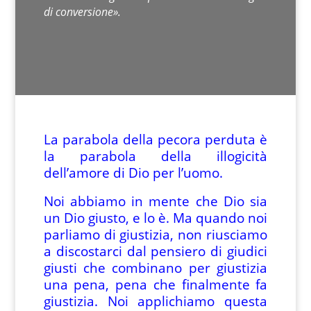
di conversione».
La parabola della pecora perduta è
la parabola della illogicità
dell’amore di Dio per l’uomo.
Noi abbiamo in mente che Dio sia
un Dio giusto, e lo è. Ma quando noi
parliamo di giustizia, non riusciamo
a discostarci dal pensiero di giudici
giusti che combinano per giustizia
una pena, pena che finalmente fa
giustizia. Noi applichiamo questa