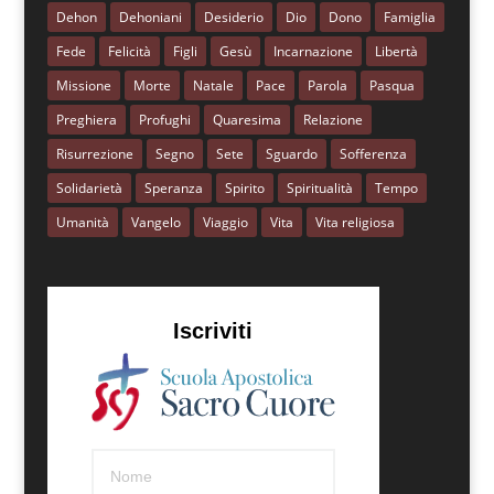
Dehon
Dehoniani
Desiderio
Dio
Dono
Famiglia
Fede
Felicità
Figli
Gesù
Incarnazione
Libertà
Missione
Morte
Natale
Pace
Parola
Pasqua
Preghiera
Profughi
Quaresima
Relazione
Risurrezione
Segno
Sete
Sguardo
Sofferenza
Solidarietà
Speranza
Spirito
Spiritualità
Tempo
Umanità
Vangelo
Viaggio
Vita
Vita religiosa
Iscriviti