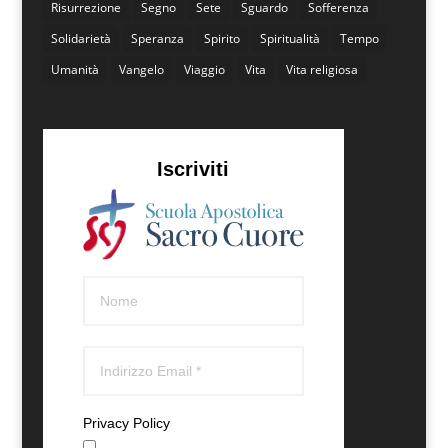
Risurrezione
Segno
Sete
Sguardo
Sofferenza
Solidarietà
Speranza
Spirito
Spiritualità
Tempo
Umanità
Vangelo
Viaggio
Vita
Vita religiosa
Iscriviti
Privacy Policy
Accetto