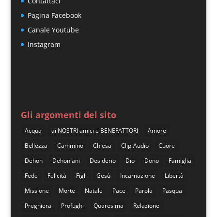
Contattaci
Pagina Facebook
Canale Youtube
Instagram
Gli argomenti del sito
Acqua
ai NOSTRI amici e BENEFATTORI
Amore
Bellezza
Cammino
Chiesa
Clip-Audio
Cuore
Dehon
Dehoniani
Desiderio
Dio
Dono
Famiglia
Fede
Felicità
Figli
Gesù
Incarnazione
Libertà
Missione
Morte
Natale
Pace
Parola
Pasqua
Preghiera
Profughi
Quaresima
Relazione