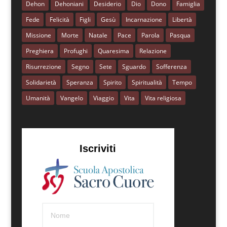
Dehon
Dehoniani
Desiderio
Dio
Dono
Famiglia
Fede
Felicità
Figli
Gesù
Incarnazione
Libertà
Missione
Morte
Natale
Pace
Parola
Pasqua
Preghiera
Profughi
Quaresima
Relazione
Risurrezione
Segno
Sete
Sguardo
Sofferenza
Solidarietà
Speranza
Spirito
Spiritualità
Tempo
Umanità
Vangelo
Viaggio
Vita
Vita religiosa
Iscriviti