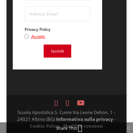
Privacy Policy
Accetto
Iscriviti
Scuola Apostolica S. Cuore Via Leone Dehon, 1 -
24021 Albino (BG)
Informativa sulla privacy
-
Cookie Policy
-
Modifica consensi
Share This