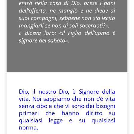
entrò nella casa di Dio, prese i pani
dell’offerta, ne mangiò e ne diede ai
suoi compagni, sebbene non sia lecito
mangiarli se non ai soli sacerdoti?».
E diceva loro: «Il Figlio dell’uomo è
signore del sabato».
Dio, il nostro Dio, è Signore della
vita. Noi sappiamo che non c’è vita
senza cibo e che vi sono dei bisogni
primari che hanno diritto su
qualsiasi legge e su qualsiasi
norma.