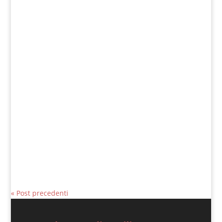
precederlo sull’altra riva, finché...
Giovanni Nicoli
Matteo 17, 14-20 In quel tempo, si
avvicinò a Gesù un uomo che gli si gettò
in ginocchio e disse: «Signore, abbi pietà
di mio figlio! È epilettico e...
« Post precedenti