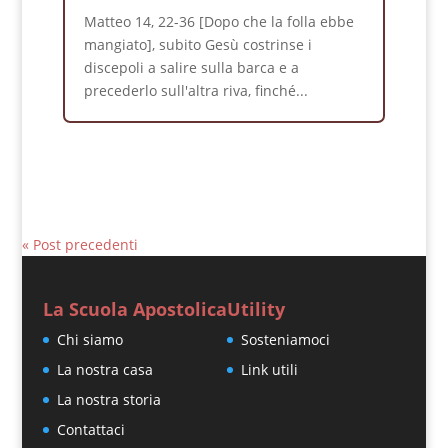
Matteo 14, 22-36 [Dopo che la folla ebbe
mangiato], subito Gesù costrinse i
discepoli a salire sulla barca e a
precederlo sull'altra riva, finché...
« Post precedenti
La Scuola Apostolica
Utility
Chi siamo
Sosteniamoci
La nostra casa
Link utili
La nostra storia
Contattaci