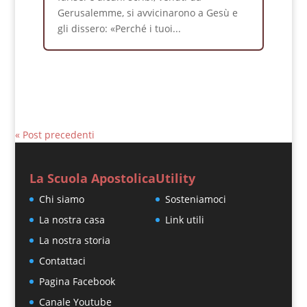
Gerusalemme, si avvicinarono a Gesù e
gli dissero: «Perché i tuoi...
« Post precedenti
La Scuola Apostolica
Utility
Chi siamo
Sosteniamoci
La nostra casa
Link utili
La nostra storia
Contattaci
Pagina Facebook
Canale Youtube