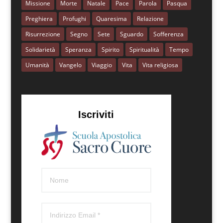
Missione
Morte
Natale
Pace
Parola
Pasqua
Preghiera
Profughi
Quaresima
Relazione
Risurrezione
Segno
Sete
Sguardo
Sofferenza
Solidarietà
Speranza
Spirito
Spiritualità
Tempo
Umanità
Vangelo
Viaggio
Vita
Vita religiosa
Iscriviti