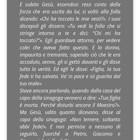
E subito Gesù, essendosi reso conto della
forza che era uscita da lui, si voltò alla folla
dicendo: «Chi ha toccato le mie vesti?». I suoi
discepoli gli dissero: «Tu vedi la folla che si
stringe intorno a te e dici: “Chi mi ha
toccato?”». Egli guardava attorno, per vedere
colei che aveva fatto questo. E la donna,
impaurita e tremante, sapendo ciò che le era
accaduto, venne, gli si gettò davanti e gli disse
tutta la verità. Ed egli le disse: «Figlia, la tua
fede ti ha salvata. Va’ in pace e sii guarita dal
tuo male».
Stava ancora parlando, quando dalla casa del
capo della sinagoga vennero a dire: «Tua figlia
è morta. Perché disturbi ancora il Maestro?».
Ma Gesù, udito quanto dicevano, disse al
capo della sinagoga: «Non temere, soltanto
abbi fede!». E non permise a nessuno di
seguirlo, fuorché a Pietro, Giacomo e