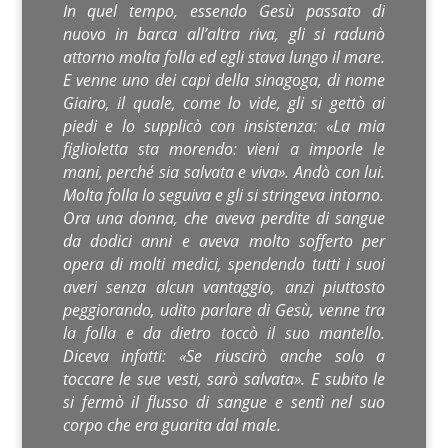
In quel tempo, essendo Gesù passato di
nuovo in barca all’altra riva, gli si radunò
attorno molta folla ed egli stava lungo il mare.
E venne uno dei capi della sinagoga, di nome
Giairo, il quale, come lo vide, gli si gettò ai
piedi e lo supplicò con insistenza: «La mia
figlioletta sta morendo: vieni a imporle le
mani, perché sia salvata e viva». Andò con lui.
Molta folla lo seguiva e gli si stringeva intorno.
Ora una donna, che aveva perdite di sangue
da dodici anni e aveva molto sofferto per
opera di molti medici, spendendo tutti i suoi
averi senza alcun vantaggio, anzi piuttosto
peggiorando, udito parlare di Gesù, venne tra
la folla e da dietro toccò il suo mantello.
Diceva infatti: «Se riuscirò anche solo a
toccare le sue vesti, sarò salvata». E subito le
si fermò il flusso di sangue e sentì nel suo
corpo che era guarita dal male.