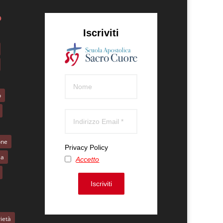
o
Iscriviti
o
one
Privacy Policy
la
Accetto
Iscriviti
ietà