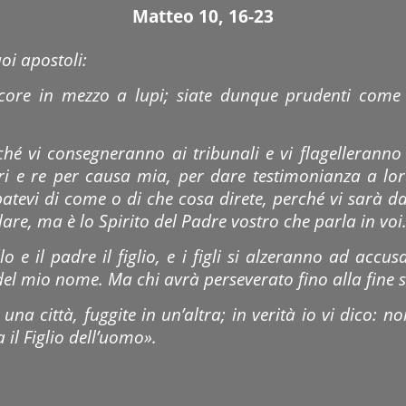
Matteo 10, 16-23
uoi apostoli:
ore in mezzo a lupi; siate dunque prudenti come i
hé vi consegneranno ai tribunali e vi flagelleranno 
ri e re per causa mia, per dare testimonianza a lo
evi di come o di che cosa direte, perché vi sarà dat
rlare, ma è lo Spirito del Padre vostro che parla in voi
llo e il padre il figlio, e i figli si alzeranno ad accu
 del mio nome. Ma chi avrà perseverato fino alla fine 
na città, fuggite in un’altra; in verità io vi dico: no
 il Figlio dell’uomo».