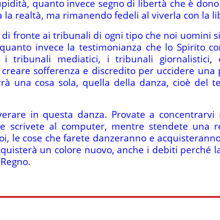
pidità, quanto invece segno di libertà che è dono 
la realtà, ma rimanendo fedeli al viverla con la libe
 di fronte ai tribunali di ogni tipo che noi uomini 
quanto invece la testimonianza che lo Spirito co
tribunali mediatici, i tribunali giornalistici, e
per creare sofferenza e discredito per uccidere u
à una cosa sola, quella della danza, cioè del te
everare in questa danza. Provate a concentrar
e scrivete al computer, mentre stendete una re
 voi, le cose che farete danzeranno e acquisteran
acquisterà un colore nuovo, anche i debiti perché 
l Regno.