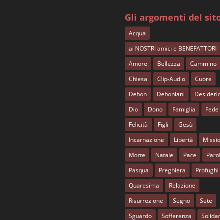
Gli argomenti del sit
Acqua
ai NOSTRI amici e BENEFATTORI
Amore
Bellezza
Cammino
Chiesa
Clip-Audio
Cuore
Dehon
Dehoniani
Desideri
Dio
Dono
Famiglia
Fede
Felicità
Figli
Gesù
Incarnazione
Libertà
Missi
Morte
Natale
Pace
Paro
Pasqua
Preghiera
Profughi
Quaresima
Relazione
Risurrezione
Segno
Sete
Sguardo
Sofferenza
Solidar