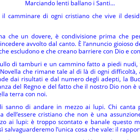
Marciando lenti ballano i Santi…
il camminare di ogni cristiano che vive il deside
ma che un dovere, è condivisione prima che pe
edere avvolto dal canto. È l’annuncio gioioso del
e escludono e che creano barriere con Dio e con i
 rullo di tamburi e un cammino fatto a piedi nudi,
vella che rimane tale al di là di ogni difficoltà, 
e dai risultati e dal numero degli adepti, la B
nza del Regno e del fatto che il nostro Dio non è
la terra con noi.
lli sanno di andare in mezzo ai lupi. Chi canta 
a dell’essere cristiano che non è una assunzione
zo ai lupi: è troppo scontato e banale questo mo
ì salvaguarderemo l’unica cosa che vale: il rapporto