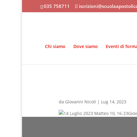
035 758711
iscrizioni@scuolaapostoli
Chi siamo
Dove siamo
Eventi di form
da
Giovanni Nicoli
|
Lug 14, 2023
Giov