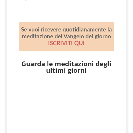
Se vuoi ricevere quotidianamente la
meditazione del Vangelo del giorno
ISCRIVITI QUI
Guarda le meditazioni degli
ultimi giorni
Giovanni Nicoli
Matteo 14, 22-33 [Dopo che la folla ebbe
mangiato], subito Gesù costrinse i
discepoli a salire sulla barca e a