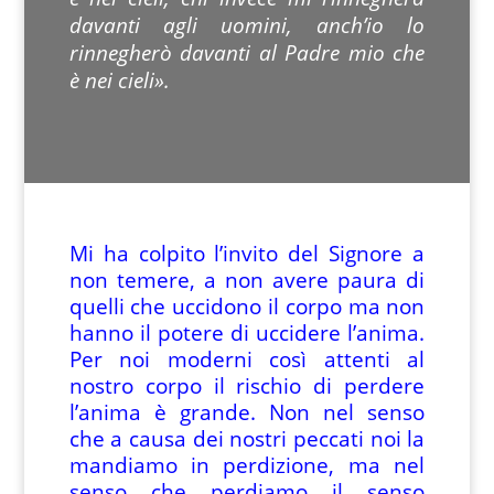
davanti agli uomini, anch’io lo
rinnegherò davanti al Padre mio che
è nei cieli».
Mi ha colpito l’invito del Signore a
non temere, a non avere paura di
quelli che uccidono il corpo ma non
hanno il potere di uccidere l’anima.
Per noi moderni così attenti al
nostro corpo il rischio di perdere
l’anima è grande. Non nel senso
che a causa dei nostri peccati noi la
mandiamo in perdizione, ma nel
senso che perdiamo il senso