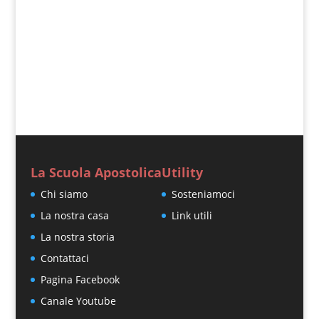
stesso, prenda la sua croce e mi...
« Post precedenti
La Scuola Apostolica
Utility
Chi siamo
Sosteniamoci
La nostra casa
Link utili
La nostra storia
Contattaci
Pagina Facebook
Canale Youtube