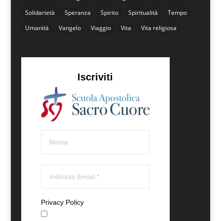
Solidarietà
Speranza
Spirito
Spiritualità
Tempo
Umanità
Vangelo
Viaggio
Vita
Vita religiosa
Iscriviti
Privacy Policy
Accetto