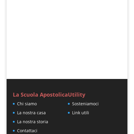
Matteo 15, 21-28 In quel tempo, Gesù si
ritirò verso la zona di Tiro e di Sidone. Ed
ecco, una donna cananea, che veniva da
quella regione, si mise...
« Post precedenti
La Scuola Apostolica
Utility
Chi siamo
Sosteniamoci
La nostra casa
Link utili
La nostra storia
Contattaci