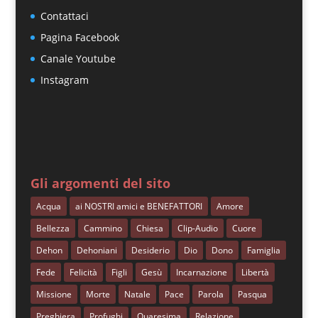
Contattaci
Pagina Facebook
Canale Youtube
Instagram
Gli argomenti del sito
Acqua
ai NOSTRI amici e BENEFATTORI
Amore
Bellezza
Cammino
Chiesa
Clip-Audio
Cuore
Dehon
Dehoniani
Desiderio
Dio
Dono
Famiglia
Fede
Felicità
Figli
Gesù
Incarnazione
Libertà
Missione
Morte
Natale
Pace
Parola
Pasqua
Preghiera
Profughi
Quaresima
Relazione