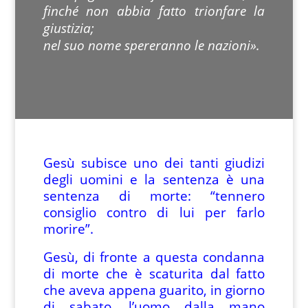
finché non abbia fatto trionfare la
giustizia;
nel suo nome spereranno le nazioni».
Gesù subisce uno dei tanti giudizi
degli uomini e la sentenza è una
sentenza di morte: “tennero
consiglio contro di lui per farlo
morire”.
Gesù, di fronte a questa condanna
di morte che è scaturita dal fatto
che aveva appena guarito, in giorno
di sabato, l’uomo dalla mano