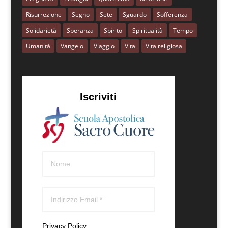
Risurrezione
Segno
Sete
Sguardo
Sofferenza
Solidarietà
Speranza
Spirito
Spiritualità
Tempo
Umanità
Vangelo
Viaggio
Vita
Vita religiosa
Iscriviti
Privacy Policy