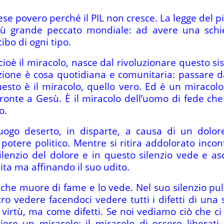
ese povero perché il PIL non cresce. La legge del p
più grande peccato mondiale: ad avere una schi
ibo di ogni tipo.
 cioè il miracolo, nasce dal rivoluzionare questo 
uzione è cosa quotidiana e comunitaria: passare da
uesto è il miracolo, quello vero. Ed è un miracol
fronte a Gesù. È il miracolo dell’uomo di fede che
o.
luogo deserto, in disparte, a causa di un dolore
 potere politico. Mentre si ritira addolorato incon
lenzio del dolore e in questo silenzio vede e asco
ita ma affinando il suo udito.
o che muore di fame e lo vede. Nel suo silenzio pul
tro vedere facendoci vedere tutti i difetti di una 
virtù, ma come difetti. Se noi vediamo ciò che c
ere un miracolo: il miracolo di essere liberati 