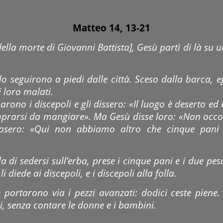
Matteo 14, 13-21
lla morte di Giovanni Battista], Gesù partì di là su u
lo seguirono a piedi dalle città. Sceso dalla barca, eg
 loro malati.
inarono i discepoli e gli dissero: «Il luogo è deserto e
mprarsi da mangiare». Ma Gesù disse loro: «Non occor
osero: «Qui non abbiamo altro che cinque pani e
 di sedersi sull’erba, prese i cinque pani e i due pesci
i diede ai discepoli, e i discepoli alla folla.
 portarono via i pezzi avanzati: dodici ceste pien
, senza contare le donne e i bambini.