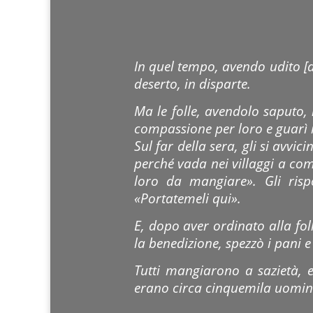
In quel tempo, avendo udito [de
deserto, in disparte.
Ma le folle, avendolo saputo, 
compassione per loro e guarì i
Sul far della sera, gli si avvic
perché vada nei villaggi a co
loro da mangiare». Gli risp
«Portatemeli qui».
E, dopo aver ordinato alla folla
la benedizione, spezzò i pani e l
Tutti mangiarono a sazietà, e
erano circa cinquemila uomini