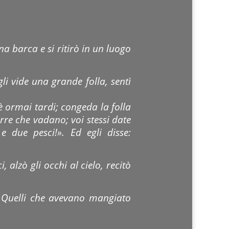
na barca e si ritirò in un luogo
li vide una grande folla, sentì
d è ormai tardi; congeda la folla
re che vadano; voi stessi date
 due pesci!». Ed egli disse:
, alzò gli occhi al cielo, recitò
e. Quelli che avevano mangiato