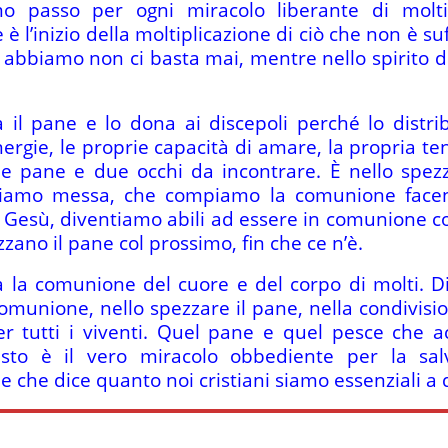
 passo per ogni miracolo liberante di molti
è l’inizio della moltiplicazione di ciò che non è s
e abbiamo non ci basta mai, mentre nello spirito d
il pane e lo dona ai discepoli perché lo distrib
ergie, le proprie capacità di amare, la propria ten
a e pane e due occhi da incontrare. È nello spez
acciamo messa, che compiamo la comunione face
esù, diventiamo abili ad essere in comunione con 
zzano il pane col prossimo, fin che ce n’è.
 la comunione del cuore e del corpo di molti. Div
a comunione, nello spezzare il pane, nella condivisi
per tutti i viventi. Quel pane e quel pesce che
esto è il vero miracolo obbediente per la sa
e che dice quanto noi cristiani siamo essenziali 