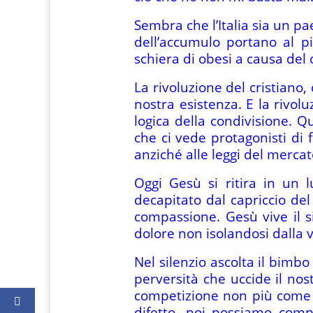
Sembra che l’Italia sia un pa
dell’accumulo portano al 
schiera di obesi a causa del c
La rivoluzione del cristiano,
nostra esistenza. E la rivol
logica della condivisione. Q
che ci vede protagonisti di 
anziché alle leggi del mercat
Oggi Gesù si ritira in un 
decapitato dal capriccio del
compassione. Gesù vive il si
dolore non isolandosi dalla v
Nel silenzio ascolta il bimb
perversità che uccide il nos
competizione non più come 
difetto, noi possiamo compi