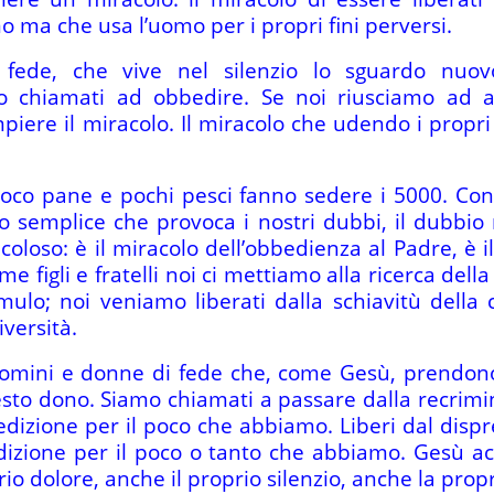
 ma che usa l’uomo per i propri fini perversi.
ede, che vive nel silenzio lo sguardo nuov
o chiamati ad obbedire. Se noi riusciamo ad 
iere il miracolo. Il miracolo che udendo i propri
 poco pane e pochi pesci fanno sedere i 5000. Co
o semplice che provoca i nostri dubbi, il dubbi
oloso: è il miracolo dell’obbedienza al Padre, è il 
 figli e fratelli noi ci mettiamo alla ricerca della
umulo; noi veniamo liberati dalla schiavitù della
iversità.
omini e donne di fede che, come Gesù, prendono c
sto dono. Siamo chiamati a passare dalla recrim
nedizione per il poco che abbiamo. Liberi dal dis
edizione per il poco o tanto che abbiamo. Gesù ac
prio dolore, anche il proprio silenzio, anche la prop