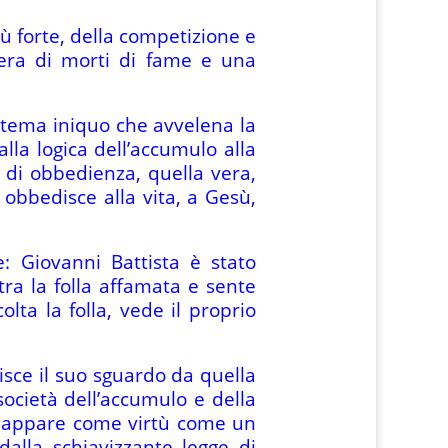
iù forte, della competizione e
era di morti di fame e una
sistema iniquo che avvelena la
lla logica dell’accumulo alla
o di obbedienza, quella vera,
 obbedisce alla vita, a Gesù,
: Giovanni Battista è stato
tra la folla affamata e sente
lta la folla, vede il proprio
isce il suo sguardo da quella
società dell’accumulo e della
i appare come virtù come un
dalla schiavizzante legge di