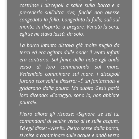
costrinse i discepoli a salire sulla barca e a
precederlo sull’altra riva, finché non avesse
congedato la folla. Congedata la folla, salì sul
monte, in disparte, a pregare. Venuta la sera,
egli se ne stava lassù, da solo.
La barca intanto distava già̀ molte miglia da
terra ed era agitata dalle onde: il vento infatti
era contrario. Sul finire della notte egli andò
verso di loro camminando sul mare.
Vedendolo camminare sul mare, i discepoli
furono sconvolti e dissero: «È un fantasma!» e
gridarono dalla paura. Ma subito Gesù parlò
loro dicendo: «Coraggio, sono io, non abbiate
paura!».
Pietro allora gli rispose: «Signore, se sei tu,
comandami di venire verso di te sulle acque».
Ed egli disse: «Vieni!». Pietro scese dalla barca,
si mise a camminare sulle acque e andò verso