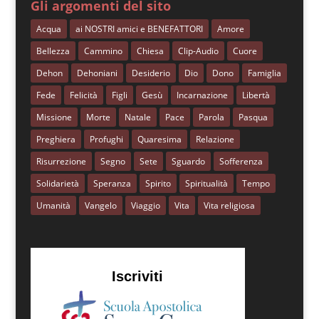
Gli argomenti del sito
Acqua
ai NOSTRI amici e BENEFATTORI
Amore
Bellezza
Cammino
Chiesa
Clip-Audio
Cuore
Dehon
Dehoniani
Desiderio
Dio
Dono
Famiglia
Fede
Felicità
Figli
Gesù
Incarnazione
Libertà
Missione
Morte
Natale
Pace
Parola
Pasqua
Preghiera
Profughi
Quaresima
Relazione
Risurrezione
Segno
Sete
Sguardo
Sofferenza
Solidarietà
Speranza
Spirito
Spiritualità
Tempo
Umanità
Vangelo
Viaggio
Vita
Vita religiosa
Iscriviti