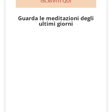
ISCRIVITI QUI
Guarda le meditazioni degli
ultimi giorni
Giovanni Nicoli
Matteo 14, 22-33 [Dopo che la folla ebbe
mangiato], subito Gesù costrinse i
discepoli a salire sulla barca e a
precederlo sull’altra riva, finché...
Giovanni Nicoli