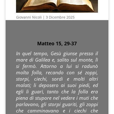
Giovanni Nicoli | 3 Dicembre 2025
Matteo 15, 29-37
In quel tempo, Gesù giunse presso il
mare di Galilea e, salito sul monte, lì
si fermò. Attorno a lui si radunò
molta folla, recando con sé zoppi,
storpi, ciechi, sordi e molti altri
malati; li deposero ai suoi piedi, ed
egli li guarì, tanto che la folla era
piena di stupore nel vedere i muti che
parlavano, gli storpi guariti, gli zoppi
che camminavano e i ciechi che