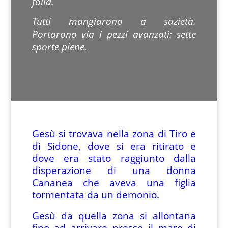
folla.
Tutti mangiarono a sazietà.
Portarono via i pezzi avanzati: sette
sporte piene.
Gesù si trovava nella zona di Tiro e
di Sidone, dove si era ritirato e
dove era stato raggiunto dalla
disperazione di una donna
Cananea che aveva una figlia
tormentata da un demonio.
Gesù da quella zona si allontana
fino ad arrivare presso il mare di