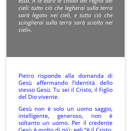
essa. A te darò le chiavi del regno dei
cieli: tutto ciò che legherai sulla terra
sarà legato nei cieli, e tutto ciò che
scioglierai sulla terra sarà sciolto nei
cieli».
Pietro risponde alla domanda di
Gesù affermando l’identità dello
stesso Gesù: Tu sei il Cristo, il Figlio
del Dio vivente.
Gesù non è solo un uomo saggio,
intelligente, generoso, non è
soltanto un uomo. Per il credente
Gesù è molto di più: egli “è il Cristo,