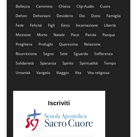
Bellezza
Cammino
Chiesa
Clip-Audio
Cuore
Dehon
Dehoniani
Desiderio
Dio
Dono
Famiglia
Fede
Felicità
Figli
Gesù
Incarnazione
Libertà
Missione
Morte
Natale
Pace
Parola
Pasqua
Preghiera
Profughi
Quaresima
Relazione
Risurrezione
Segno
Sete
Sguardo
Sofferenza
Solidarietà
Speranza
Spirito
Spiritualità
Tempo
Umanità
Vangelo
Viaggio
Vita
Vita religiosa
Iscriviti