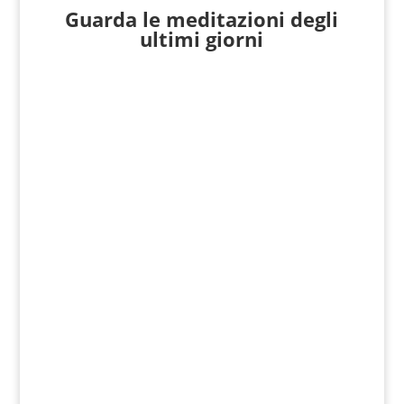
Guarda le meditazioni degli
ultimi giorni
Giovanni Nicoli
Matteo 17, 1-9 In quel tempo, Gesù prese
con sé Pietro, Giacomo e Giovanni suo
fratello e li condusse in disparte, su un
alto monte. E fu...
Giovanni Nicoli
Matteo 15, 21-28 In quel tempo, Gesù si
ritirò verso la zona di Tiro e di Sidone. Ed