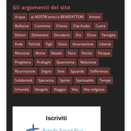
Gli argomenti del sito
Acqua
ai NOSTRI amici e BENEFATTORI
Amore
Bellezza
Cammino
Chiesa
Clip-Audio
Cuore
Dehon
Dehoniani
Desiderio
Dio
Dono
Famiglia
Fede
Felicità
Figli
Gesù
Incarnazione
Libertà
Missione
Morte
Natale
Pace
Parola
Pasqua
Preghiera
Profughi
Quaresima
Relazione
Risurrezione
Segno
Sete
Sguardo
Sofferenza
Solidarietà
Speranza
Spirito
Spiritualità
Tempo
Umanità
Vangelo
Viaggio
Vita
Vita religiosa
Iscriviti