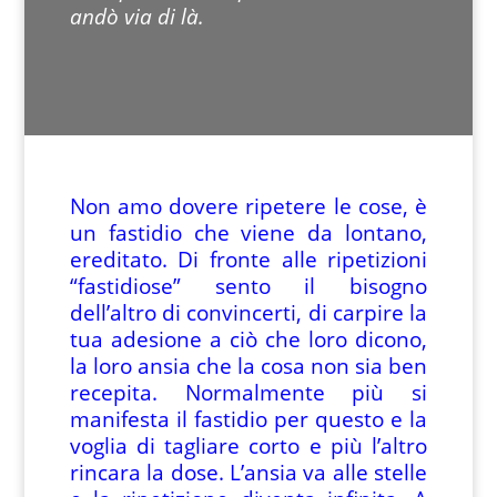
andò via di là.
Non amo dovere ripetere le cose, è
un fastidio che viene da lontano,
ereditato. Di fronte alle ripetizioni
“fastidiose” sento il bisogno
dell’altro di convincerti, di carpire la
tua adesione a ciò che loro dicono,
la loro ansia che la cosa non sia ben
recepita. Normalmente più si
manifesta il fastidio per questo e la
voglia di tagliare corto e più l’altro
rincara la dose. L’ansia va alle stelle