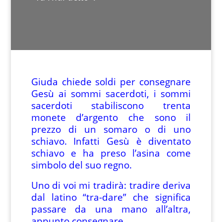
Giuda chiede soldi per consegnare
Gesù ai sommi sacerdoti, i sommi
sacerdoti stabiliscono trenta
monete d’argento che sono il
prezzo di un somaro o di uno
schiavo. Infatti Gesù è diventato
schiavo e ha preso l’asina come
simbolo del suo regno.
Uno di voi mi tradirà: tradire deriva
dal latino “tra-dare” che significa
passare da una mano all’altra,
appunto consegnare.