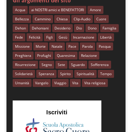
Gli argomenti del sito
Acqua
ai NOSTRI amici e BENEFATTORI
Amore
Bellezza
Cammino
Chiesa
Clip-Audio
Cuore
Dehon
Dehoniani
Desiderio
Dio
Dono
Famiglia
Fede
Felicità
Figli
Gesù
Incarnazione
Libertà
Missione
Morte
Natale
Pace
Parola
Pasqua
Preghiera
Profughi
Quaresima
Relazione
Risurrezione
Segno
Sete
Sguardo
Sofferenza
Solidarietà
Speranza
Spirito
Spiritualità
Tempo
Umanità
Vangelo
Viaggio
Vita
Vita religiosa
Iscriviti