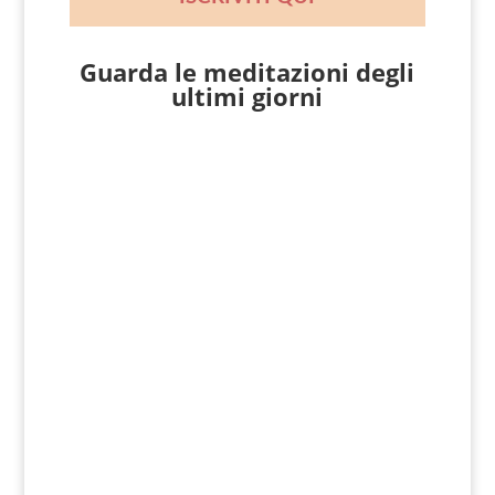
Guarda le meditazioni degli
ultimi giorni
Giovanni Nicoli
Matteo 16, 24-28 In quel tempo, Gesù
disse ai suoi discepoli: «Se qualcuno
vuole venire dietro a me, rinneghi se
stesso, prenda la sua croce e mi...
Giovanni Nicoli