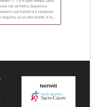
atteo 17, 1-9 In quel tempo, Gesù
rese con sé Pietro, Giacomo e
iovanni suo fratello e li condusse
n disparte, su un alto monte. E fu...
o
Iscriviti