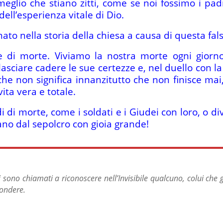
meglio che stiano zitti, come se noi fossimo i pad
dell’esperienza vitale di Dio.
o nella storia della chiesa a causa di questa fal
e di morte. Viviamo la nostra morte ogni giorno 
sciare cadere le sue certezze e, nel duello con la v
che non significa innanzitutto che non finisce mai
vita vera e totale.
di di morte, come i soldati e i Giudei con loro, o d
no dal sepolcro con gioia grande!
i sono chiamati a riconoscere nell’Invisibile qualcuno, colui che g
pondere.