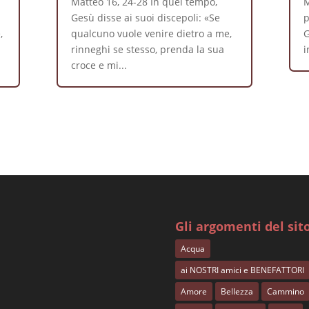
Matteo 16, 24-28 In quel tempo,
M
Gesù disse ai suoi discepoli: «Se
p
,
qualcuno vuole venire dietro a me,
G
rinneghi se stesso, prenda la sua
i
croce e mi...
Gli argomenti del sit
Acqua
ai NOSTRI amici e BENEFATTORI
Amore
Bellezza
Cammino