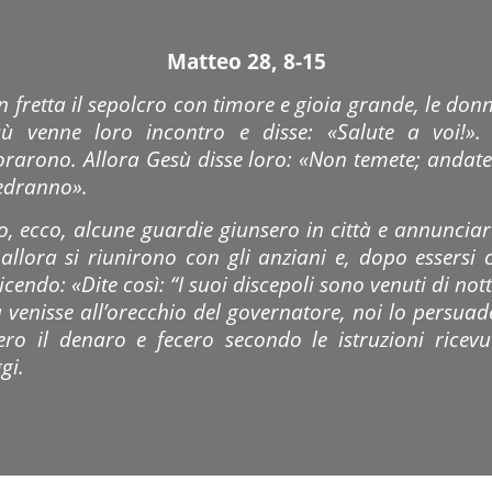
Matteo 28, 8-15
fretta il sepolcro con timore e gioia grande, le don
sù venne loro incontro e disse: «Salute a voi!». 
orarono. Allora Gesù disse loro: «Non temete; andate 
vedranno».
 ecco, alcune guardie giunsero in città e annunciaro
llora si riunirono con gli anziani e, dopo essersi
cendo: «Dite così: “I suoi discepoli sono venuti di not
venisse all’orecchio del governatore, noi lo persua
ero il denaro e fecero secondo le istruzioni ricevu
gi.