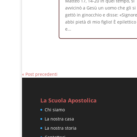
Matteo 17, 14-20 In quel tempo, si
avvicinò a Gesù un uomo che gli si
gettò in ginocchio e disse: «Signore
abbi pietà di mio figlio! È epilettico
e...
« Post precedenti
La Scuola Apostolica
Chi siamo
La nostra casa
La nostra storia