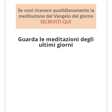
Se vuoi ricevere quotidianamente la
meditazione del Vangelo del giorno
ISCRIVITI QUI
Guarda le meditazioni degli
ultimi giorni
Giovanni Nicoli
Matteo 14, 22-33 [Dopo che la folla ebbe
mangiato], subito Gesù costrinse i
discepoli a salire sulla barca e a
precederlo sull’altra riva, finché...