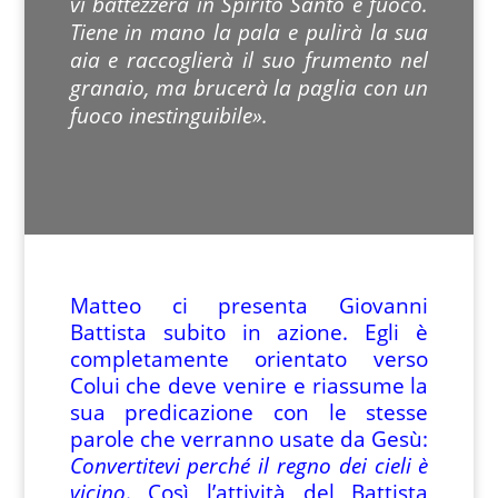
vi battezzerà in Spirito Santo e fuoco.
Tiene in mano la pala e pulirà la sua
aia e raccoglierà il suo frumento nel
granaio, ma brucerà la paglia con un
fuoco inestinguibile».
Matteo ci presenta Giovanni
Battista subito in azione. Egli è
completamente orientato verso
Colui che deve venire e riassume la
sua predicazione con le stesse
parole che verranno usate da Gesù:
Convertitevi perché il regno dei cieli è
vicino
. Così l’attività del Battista