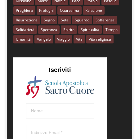
Missione
Morte
Natale
Pace
Parola
Pasqua
Preghiera
Profughi
Quaresima
Relazione
Risurrezione
Segno
Sete
Sguardo
Sofferenza
Solidarietà
Speranza
Spirito
Spiritualità
Tempo
Umanità
Vangelo
Viaggio
Vita
Vita religiosa
Iscriviti