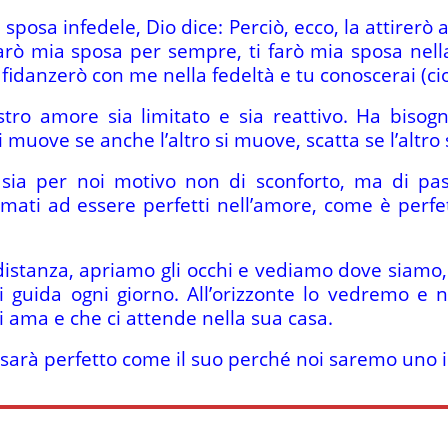
a sposa infedele, Dio dice: Perciò, ecco, la attirerò
arò mia sposa per sempre, ti farò mia sposa nella g
fidanzerò con me nella fedeltà e tu conoscerai (cio
tro amore sia limitato e sia reattivo. Ha bisogn
si muove se anche l’altro si muove, scatta se l’altro 
o sia per noi motivo non di sconforto, ma di p
mati ad essere perfetti nell’amore, come è perfet
istanza, apriamo gli occhi e vediamo dove siamo, 
 guida ogni giorno. All’orizzonte lo vedremo e na
 ama e che ci attende nella sua casa.
e sarà perfetto come il suo perché noi saremo uno 