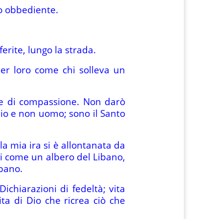
to obbediente.
erite, lungo la strada.
per loro come chi solleva un
me di compassione. Non darò
Dio e non uomo; sono il Santo
 la mia ira si è allontanata da
ci come un albero del Libano,
ibano.
ichiarazioni di fedeltà; vita
ta di Dio che ricrea ciò che