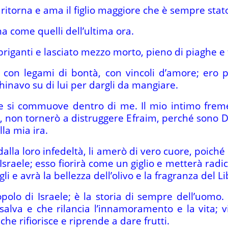
e ritorna e ama il figlio maggiore che è sempre sta
a come quelli dell’ultima ora.
riganti e lasciato mezzo morto, pieno di piaghe e f
o con legami di bontà, con vincoli d’amore; ero 
hinavo su di lui per dargli da mangiare.
re si commuove dentro di me. Il mio intimo fre
ra, non tornerò a distruggere Efraim, perché sono 
la mia ira.
dalla loro infedeltà, li amerò di vero cuore, poiché
Israele; esso fiorirà come un giglio e metterà radi
i e avrà la bellezza dell’olivo e la fragranza del L
polo di Israele; è la storia di sempre dell’uomo. D
alva e che rilancia l’innamoramento e la vita; vi
che rifiorisce e riprende a dare frutti.