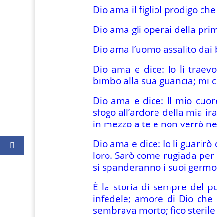
Dio ama il figliol prodigo ch
Dio ama gli operai della prim
Dio ama l’uomo assalito dai b
Dio ama e dice: Io li traev
bimbo alla sua guancia; mi c
Dio ama e dice: Il mio cuo
sfogo all’ardore della mia i
in mezzo a te e non verrò nel
Dio ama e dice: Io li guarirò 
loro. Sarò come rugiada per 
si spanderanno i suoi germogl
È la storia di sempre del po
infedele; amore di Dio che s
sembrava morto; fico sterile 