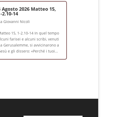
4 Agosto 2026 Matteo 15,
1-2.10-14
da
Giovanni Nicoli
atteo 15, 1-2.10-14 In quel tempo
lcuni farisei e alcuni scribi, venuti
a Gerusalemme, si avvicinarono a
esù e gli dissero: «Perché i tuoi...