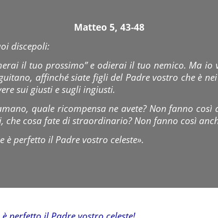
Matteo 5, 43-48
oi discepoli:
merai il tuo prossimo” e odierai il tuo nemico. Ma io v
uitano, affinché siate figli del Padre vostro che è nei c
ere sui giusti e sugli ingiusti.
i amano, quale ricompensa ne avete? Non fanno così a
lli, che cosa fate di straordinario? Non fanno così anc
 è perfetto il Padre vostro celeste».
è perfetto il Padre vostro celeste!